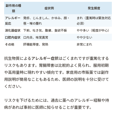
副作用の種
症状例
発生頻度
類
アレルギー
発疹、じんましん、かゆみ、顔・
まれ（重篤時は緊急対応
反応
唇・喉の腫れ
必須）
消化器症状
下痢、吐き気、腹痛、食欲不振
やや多い（軽度が中心）
口腔内症状
口内炎、味覚異常
やや少ない
その他
肝機能障害、発熱
非常にまれ
抗生物質による
アレルギー症状
はごくまれですが重篤化する
リスクもあります。胃腸障害は比較的よく見られ、服用初期
や高用量時に現れやすい傾向です。家庭用の市販薬では副作
用説明が簡易なこともあるため、医師の説明を十分に受けて
ください。
リスクを下げるためには、過去に薬へのアレルギー経験や持
病があれば事前に医師に知らせることが重要です。