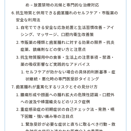
め – 放置禁物の兆候と専門的な治療対応
抗生物質と併用できる歯茎腫れのセルフケア・市販薬の
安全な利用法
自宅でできる安全な応急処置と生活習慣改善 – アイ
シング、マッサージ、口腔内衛生改善策
市販薬の種類と歯茎腫れに対する効果の限界 – 抗炎
症薬、鎮痛剤などの使い方と注意点
抗生物質服用中の食事・生活上の注意事項 – 禁酒・
薬の吸収影響など実践的なアドバイス
セルフケアが効かない場合の具体的判断基準 – 症
状継続・悪化時の専門医受診タイミング
歯茎腫れが重篤化するリスクとその見分け方
膿瘍形成や顔面への腫れ拡大の危険性認識 – 口腔外
への波及や蜂窩織炎などのリスク症例
重症感染症の初期症状の自己チェック法 – 発熱・嚥
下困難・強い痛み等の注目点
緊急受診が必要な症状と直ちに取るべき行動 – 救