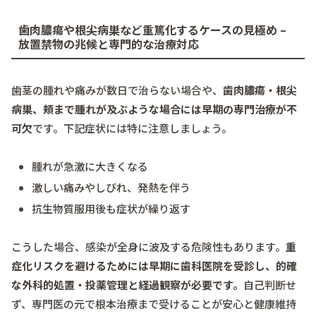
歯肉膿瘍や根尖病巣など重篤化するケースの見極め –
放置禁物の兆候と専門的な治療対応
歯茎の腫れや痛みが数日で治らない場合や、
歯肉膿瘍・根尖
病巣、頬まで腫れが及ぶような場合には早期の専門治療が不
可欠
です。下記症状には特に注意しましょう。
腫れが急激に大きくなる
激しい痛みやしびれ、発熱を伴う
抗生物質服用後も症状が繰り返す
こうした場合、感染が全身に波及する危険性もあります。
重
症化リスクを避けるためには早期に歯科医院を受診し、的確
な外科的処置・投薬管理と経過観察が必要です。
自己判断せ
ず、専門医の元で根本治療まで受けることが安心と健康維持