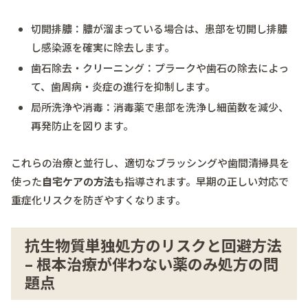
切開排膿：膿が溜まっている場合は、患部を切開し排膿
し感染源を確実に除去します。
歯石除去・クリーニング：プラークや歯石の除去によっ
て、歯周病・炎症の進行を抑制します。
局所洗浄や消毒：消毒薬で患部を洗浄し細菌数を減少、
再発防止を図ります。
これらの治療と並行し、適切なブラッシングや歯間清掃具を
使った
自宅ケアの方法
も指導されます。早期の正しい対応で
重症化リスクを防ぎやすくなります。
抗生物質単独処方のリスクと回避方法
– 根本治療が伴わない薬のみ処方の問
題点