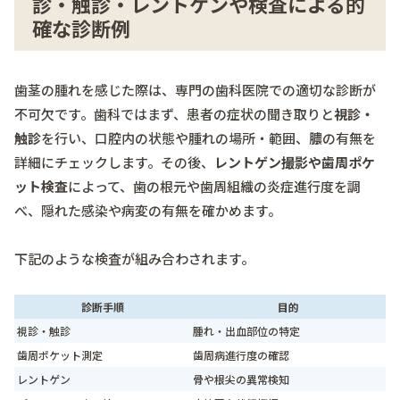
診・触診・レントゲンや検査による的
確な診断例
歯茎の腫れを感じた際は、専門の歯科医院での適切な診断が
不可欠です。歯科ではまず、患者の症状の聞き取りと
視診・
触診
を行い、口腔内の状態や腫れの場所・範囲、膿の有無を
詳細にチェックします。その後、
レントゲン撮影や歯周ポケ
ット検査
によって、歯の根元や歯周組織の炎症進行度を調
べ、隠れた感染や病変の有無を確かめます。
下記のような検査が組み合わされます。
診断手順
目的
視診・触診
腫れ・出血部位の特定
歯周ポケット測定
歯周病進行度の確認
レントゲン
骨や根尖の異常検知