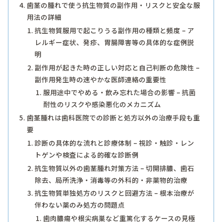
歯茎の腫れで使う抗生物質の副作用・リスクと安全な服
用法の詳細
抗生物質服用で起こりうる副作用の種類と頻度 – ア
レルギー症状、発疹、胃腸障害等の具体的な症例説
明
副作用が起きた時の正しい対応と自己判断の危険性 –
副作用発生時の速やかな医師連絡の重要性
服用途中でやめる・飲み忘れた場合の影響 – 抗菌
耐性のリスクや感染悪化のメカニズム
歯茎腫れは歯科医院での診断と処方以外の治療手段も重
要
診断の具体的な流れと診療体制 – 視診・触診・レン
トゲンや検査による的確な診断例
抗生物質以外の歯茎腫れ対策方法 – 切開排膿、歯石
除去、局所洗浄・消毒等の外科的・非薬物的治療
抗生物質単独処方のリスクと回避方法 – 根本治療が
伴わない薬のみ処方の問題点
歯肉膿瘍や根尖病巣など重篤化するケースの見極