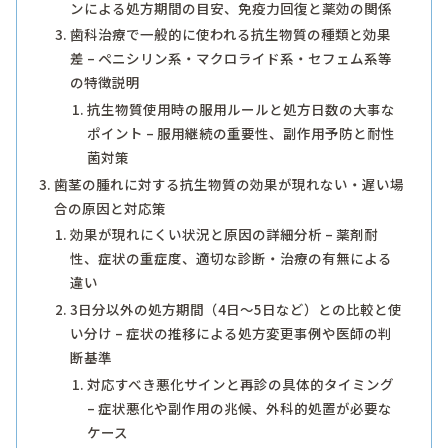
ンによる処方期間の目安、免疫力回復と薬効の関係
歯科治療で一般的に使われる抗生物質の種類と効果
差 – ペニシリン系・マクロライド系・セフェム系等
の特徴説明
抗生物質使用時の服用ルールと処方日数の大事な
ポイント – 服用継続の重要性、副作用予防と耐性
菌対策
歯茎の腫れに対する抗生物質の効果が現れない・遅い場
合の原因と対応策
効果が現れにくい状況と原因の詳細分析 – 薬剤耐
性、症状の重症度、適切な診断・治療の有無による
違い
3日分以外の処方期間（4日～5日など）との比較と使
い分け – 症状の推移による処方変更事例や医師の判
断基準
対応すべき悪化サインと再診の具体的タイミング
– 症状悪化や副作用の兆候、外科的処置が必要な
ケース