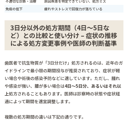
不適切な診断・治療
原因疾患を特定できていない、処方ミス
免疫の低下
疲れやストレスで回復力が落ちている
3日分以外の処方期間（4日～5日な
ど）との比較と使い分け – 症状の推移
による処方変更事例や医師の判断基準
歯医者で抗生物質が「3日分だけ」処方されるのは、近年のガ
イドラインで最小限の期間投与が推奨されており、症状が軽
い場合や術後の感染予防などに適しています。ただし、腫れ
や感染が強い、膿が多い場合は
4日～5日分、あるいはそれ以
上
処方されることもあります。医師は診察時の状態や症状経
過によって期間を適宜調整します。
複数の処方期間の違いは下記の通りです。