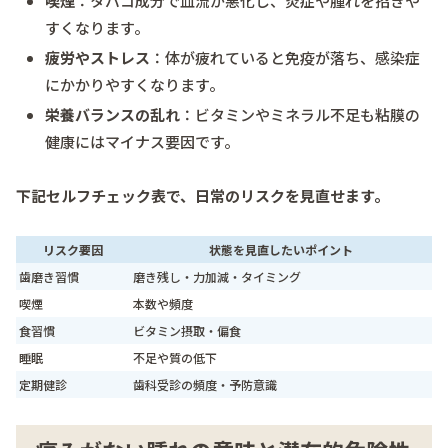
喫煙
：タバコ成分で血流が悪化し、炎症や腫れを招きや
すくなります。
疲労やストレス
：体が疲れていると免疫が落ち、感染症
にかかりやすくなります。
栄養バランスの乱れ
：ビタミンやミネラル不足も粘膜の
健康にはマイナス要因です。
下記セルフチェック表で、日常のリスクを見直せます。
リスク要因
状態を見直したいポイント
歯磨き習慣
磨き残し・力加減・タイミング
喫煙
本数や頻度
食習慣
ビタミン摂取・偏食
睡眠
不足や質の低下
定期健診
歯科受診の頻度・予防意識