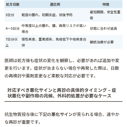
処方日数
適応例
特徴
最短期間、安全性重
3日分
軽度の腫れ、初期炎症、術後予防
視
中等度以上の腫れ、膿、再発リスクが高い
4～5日分
状態に合わせ延長
場合
7日分以
慢性疾患、重篤感染、免疫低下や他疾患合
継続治療が必要
上
併
医師は処方後も症状の変化を観察し、必要があれば追加や変
更を行います。症状が治まらない場合や再発した際は、日数
の再検討や薬剤変更など柔軟な対応が必要です。
対応すべき悪化サインと再診の具体的タイミング – 症
状悪化や副作用の兆候、外科的処置が必要なケース
抗生物質投与後に下記の
悪化サイン
が見られる場合、速やか
な再診が重要です。