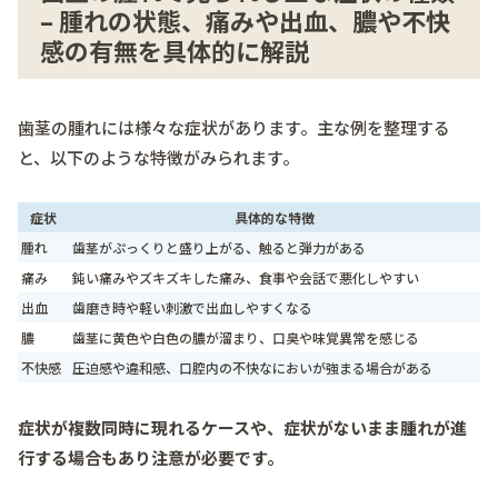
– 腫れの状態、痛みや出血、膿や不快
感の有無を具体的に解説
歯茎の腫れには様々な症状があります。主な例を整理する
と、以下のような特徴がみられます。
症状
具体的な特徴
腫れ
歯茎がぷっくりと盛り上がる、触ると弾力がある
痛み
鈍い痛みやズキズキした痛み、食事や会話で悪化しやすい
出血
歯磨き時や軽い刺激で出血しやすくなる
膿
歯茎に黄色や白色の膿が溜まり、口臭や味覚異常を感じる
不快感
圧迫感や違和感、口腔内の不快なにおいが強まる場合がある
症状が複数同時に現れるケースや、症状がないまま腫れが進
行する場合もあり注意が必要です。