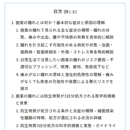
目次
歯茎の腫れとは何か？基本的な症状と原因の理解
歯茎の腫れで見られる主な症状の種類 – 腫れの状
態、痛みや出血、膿や不快感の有無を具体的に解説
腫れを引き起こす可能性のある病気や状態 – 虫歯・
歯周病・智歯周囲炎・外傷・ストレス等多角的解説
日常生活で注意したい歯茎の腫れのリスク要因 – 不
適切なブラッシング、喫煙、疲労、免疫低下など
痛みがない腫れの意味と潜在的危険性の理解 – 痛み
がなくても疾患の可能性や放置による悪化リスクを
提示
歯茎の腫れには抗生物質が3日分処方される医学的根拠
と背景
抗生物質が処方される条件と炎症の種類 – 細菌感染
性腫脹の特徴、処方が適応される状況の詳細
抗生物質3日分処方の科学的根拠と実態 – ガイドライ