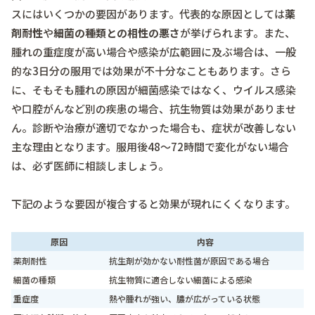
スにはいくつかの要因があります。代表的な原因としては
薬
剤耐性
や
細菌の種類との相性の悪さ
が挙げられます。また、
腫れの重症度が高い場合や感染が広範囲に及ぶ場合は、一般
的な3日分の服用では効果が不十分なこともあります。さら
に、そもそも腫れの原因が細菌感染ではなく、ウイルス感染
や口腔がんなど別の疾患の場合、抗生物質は効果がありませ
ん。診断や治療が適切でなかった場合も、症状が改善しない
主な理由となります。服用後48～72時間で変化がない場合
は、必ず医師に相談しましょう。
下記のような要因が複合すると効果が現れにくくなります。
原因
内容
薬剤耐性
抗生剤が効かない耐性菌が原因である場合
細菌の種類
抗生物質に適合しない細菌による感染
重症度
熱や腫れが強い、膿が広がっている状態