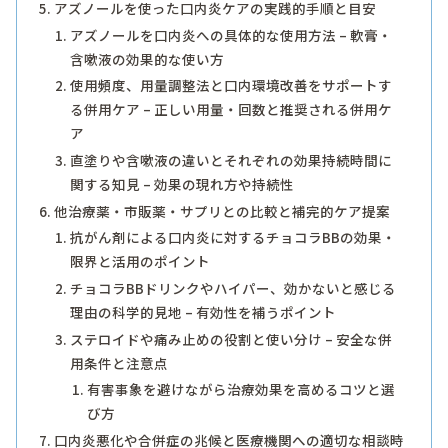
アズノールを使った口内炎ケアの実践的手順と目安
アズノールを口内炎への具体的な使用方法 – 軟膏・
含嗽液の効果的な使い方
使用頻度、用量調整法と口内環境改善をサポートす
る併用ケア – 正しい用量・回数と推奨される併用ケ
ア
直塗りや含嗽液の違いとそれぞれの効果持続時間に
関する知見 – 効果の現れ方や持続性
他治療薬・市販薬・サプリとの比較と補完的ケア提案
抗がん剤による口内炎に対するチョコラBBの効果・
限界と活用のポイント
チョコラBBドリンクやハイパー、効かないと感じる
理由の科学的見地 – 有効性を補うポイント
ステロイドや痛み止めの役割と使い分け – 安全な併
用条件と注意点
有害事象を避けながら治療効果を高めるコツと選
び方
口内炎悪化や合併症の兆候と医療機関への適切な相談時