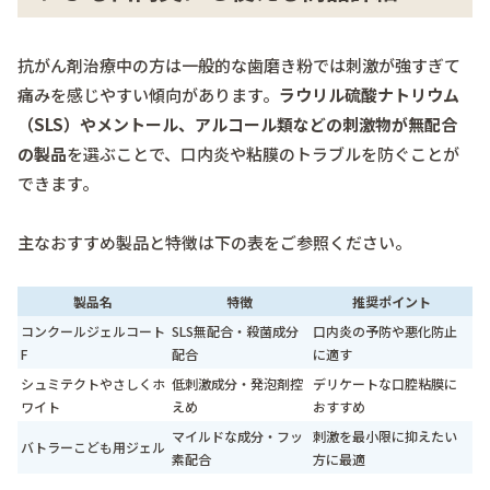
抗がん剤治療中の方は一般的な歯磨き粉では刺激が強すぎて
痛みを感じやすい傾向があります。
ラウリル硫酸ナトリウム
（SLS）やメントール、アルコール類などの刺激物が無配合
の製品
を選ぶことで、口内炎や粘膜のトラブルを防ぐことが
できます。
主なおすすめ製品と特徴は下の表をご参照ください。
製品名
特徴
推奨ポイント
コンクールジェルコート
SLS無配合・殺菌成分
口内炎の予防や悪化防止
F
配合
に適す
シュミテクトやさしくホ
低刺激成分・発泡剤控
デリケートな口腔粘膜に
ワイト
えめ
おすすめ
マイルドな成分・フッ
刺激を最小限に抑えたい
バトラーこども用ジェル
素配合
方に最適