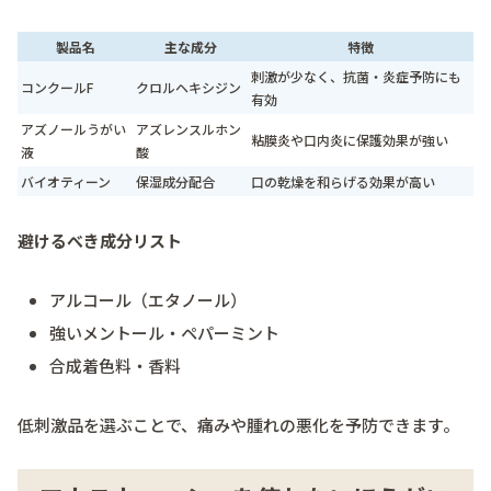
製品名
主な成分
特徴
刺激が少なく、抗菌・炎症予防にも
コンクールF
クロルヘキシジン
有効
アズノールうがい
アズレンスルホン
粘膜炎や口内炎に保護効果が強い
液
酸
バイオティーン
保湿成分配合
口の乾燥を和らげる効果が高い
避けるべき成分リスト
アルコール（エタノール）
強いメントール・ペパーミント
合成着色料・香料
低刺激品を選ぶことで、痛みや腫れの悪化を予防できます。