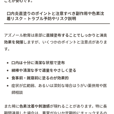
ことが安心です。
口内炎直塗りのポイントと注意すべき副作用や色素沈
着リスク – トラブル予防やリスク説明
アズノール軟膏は患部に
直接塗布することでしっかりと消炎
効果を発揮
しますが、いくつかのポイントと注意点がありま
す。
口内は十分に清潔な状態で塗布
綿棒や清潔な手で適量をやさしく塗る
食事前・就寝前に塗るのが効果的
症状が広範囲、あるいは深刻な場合はうがい薬併用や医
師相談
また稀に
色素沈着や刺激感
が現れることがあります。特に長
期間連用した場合は、異常がないか定期的にチェックするの