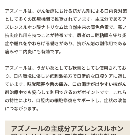
アズノールは、がん治療における抗がん剤による口内炎対策
として多くの医療機関で推奨されています。主成分であるア
ズレンスルホン酸ナトリウムは自然由来の青色色素で、高い
抗炎症作用を持つことが特徴です。
患者の口腔粘膜を守り炎
症や腫れをやわらげる
働きがあり、抗がん剤の副作用である
痛みや口内炎にも有効です。
アズノールは、うがい薬としても軟膏としても使用されてお
り、口内環境に優しい低刺激処方で日常的な口腔ケアに適し
ています。
味覚障害や舌の痛み、口の渇きが出やすい抗がん
剤治療中でも安心して利用できる
のがポイントです。これら
の特性により、口腔内の細胞修復をサポートし、症状の改善
につながります。
アズノールの主成分アズレンスルホン