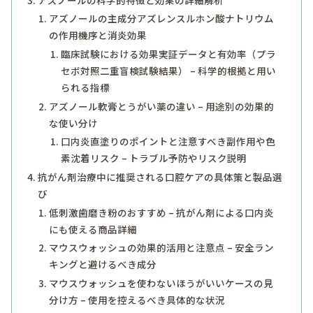
アズノールの主成分アズレンスルホン酸ナトリウム
の作用機序と消炎効果
臨床試験における効果実証データと有効率（プラ
セボ対照二重盲検試験結果） – 科学的根拠と用い
られる指標
アズノール軟膏とうがい薬の違い – 用途別の効果的
な使い分け
口内炎直塗りのポイントと注意すべき副作用や色
素沈着リスク – トラブル予防やリスク説明
抗がん剤治療中に推奨される口腔ケアの具体策と製品選
び
低刺激歯磨き粉のおすすめ – 抗がん剤による口内炎
にも使える商品詳細
マウスウォッシュの効果的活用と注意点 – 安全ラン
キングと避けるべき成分
マウスウォッシュを使わないほうがいいケースの見
分け方 – 使用を控えるべき具体的な状況