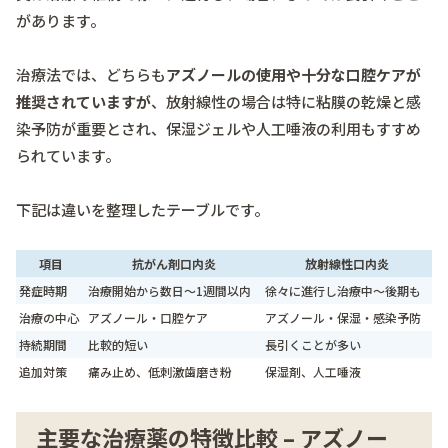
があります。
治療法では、どちらも
アズノールの使用や十分な口腔ケアが
推奨されていますが
、放射線性の場合は特に粘膜の乾燥と感
染予防が重要とされ、保湿ジェルや人工唾液の利用もすすめ
られています。
下記は違いを整理したテーブルです。
項目
抗がん剤口内炎
放射線性口内炎
発症時期
治療開始から数日〜1週間以内
徐々に進行し治療中〜後期も
治療の中心
アズノール・口腔ケア
アズノール・保湿・感染予防
持続期間
比較的短い
長引くことが多い
追加対策
痛み止め、低刺激歯磨き粉
保湿剤、人工唾液
主要な治療薬の特徴比較 – アズノー