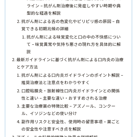
ライン – 抗がん剤治療後に発症しやすい時期や典
型的な経過を解説
抗がん剤による舌の色変化やピリピリ感の原因 – 自
覚できる初期兆候の詳細
抗がん剤による味覚変化と口の中の不快感につい
て – 味覚異常や気持ち悪さの現れ方を具体的に解
説
最新ガイドラインに基づく抗がん剤による口内炎の治療
とケア方法
抗がん剤による口内炎ガイドラインのポイント解説 –
推奨治療法と注意点をわかりやすく
口腔粘膜炎・放射線性口内炎ガイドラインとの関係
性と違い – 主要な違い・おすすめされる治療
主要な治療薬の特徴比較 – アズノール、コンクー
ル、イソジンなどの使い分け
副作用リスクと安全性、使用時の留意事項 – 薬ごと
の安全性や注意すべき点を解説
アズノールの科学的特徴と効果の詳細解析