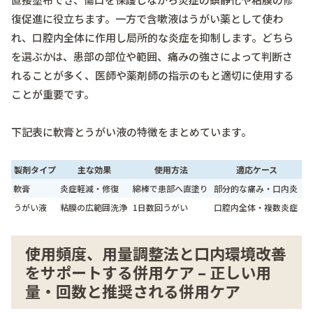
復促進に役立ちます。一方で含嗽液はうがい薬として使わ
れ、口腔内全体に作用し局所的な炎症を抑制します。どちら
を選ぶかは、患部の部位や範囲、痛みの強さによって判断さ
れることが多く、医師や薬剤師の指示のもと適切に使用する
ことが重要です。
下記表に軟膏とうがい液の特徴をまとめています。
製剤タイプ
主な効果
使用方法
適応ケース
軟膏
炎症軽減・修復
綿棒で患部へ直塗り
部分的な痛み・口内炎
うがい液
粘膜の広範囲洗浄
1日数回うがい
口腔内全体・複数炎症
使用頻度、用量調整法と口内環境改善
をサポートする併用ケア – 正しい用
量・回数と推奨される併用ケア