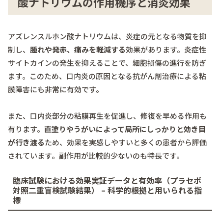
酸ナトリウムの作用機序と消炎効果
アズレンスルホン酸ナトリウムは、炎症の元となる物質を抑
制し、
腫れや発赤、痛みを軽減する
効果があります。炎症性
サイトカインの発生を抑えることで、細胞損傷の進行を防ぎ
ます。このため、口内炎の原因となる抗がん剤治療による粘
膜障害にも非常に有効です。
また、口内炎部分の粘膜再生を促進し、修復を早める作用も
有ります。
直塗りやうがいによって局所にしっかりと効き目
が行き渡る
ため、効果を実感しやすいと多くの患者から評価
されています。副作用が比較的少ないのも特長です。
臨床試験における効果実証データと有効率（プラセボ
対照二重盲検試験結果） – 科学的根拠と用いられる指
標