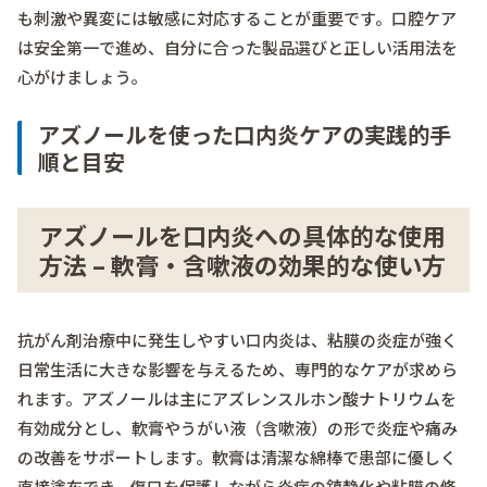
も刺激や異変には敏感に対応することが重要です。口腔ケア
は安全第一で進め、自分に合った製品選びと正しい活用法を
心がけましょう。
アズノールを使った口内炎ケアの実践的手
順と目安
アズノールを口内炎への具体的な使用
方法 – 軟膏・含嗽液の効果的な使い方
抗がん剤治療中に発生しやすい口内炎は、粘膜の炎症が強く
日常生活に大きな影響を与えるため、専門的なケアが求めら
れます。アズノールは主にアズレンスルホン酸ナトリウムを
有効成分とし、軟膏やうがい液（含嗽液）の形で炎症や痛み
の改善をサポートします。軟膏は清潔な綿棒で患部に優しく
直接塗布でき、傷口を保護しながら炎症の鎮静化や粘膜の修