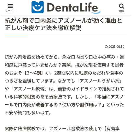
メニュー
検索
抗がん剤で口内炎にアズノールが効く理由と
正しい治療ケア法を徹底解説
2025.09.30
抗がん剤治療を始めてから、急な口内炎や口の中の痛み・違
和感に戸惑っていませんか？実際、抗がん剤を使用する患者
のおよそ【3～4割】が、2週間以内に粘膜のただれや食事の
つらさを経験しています。なかでも「アズノールうがい薬」
や「アズノール軟膏」は、最新のガイドラインで推奨されて
いる科学的根拠のある治療法です。しかし、
「本当にアズノ
ールで口内炎が改善するの？使い方や副作用は？」
といった
不安や疑問も多いはず。
実際に臨床試験では、アズノール含嗽液の使用で【有効率