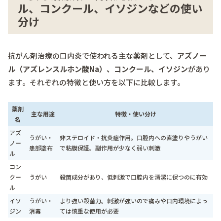
ル、コンクール、イソジンなどの使い
分け
抗がん剤治療の口内炎で使われる主な薬剤として、
アズノー
ル（アズレンスルホン酸Na）、コンクール、イソジン
があり
ます。それぞれの特徴と使い方を以下に比較します。
薬剤
主な用途
特徴・使い分け
名
アズ
うがい・
非ステロイド・抗炎症作用。口腔内への直塗りやうがい
ノー
患部塗布
で粘膜保護。副作用が少なく弱い刺激
ル
コン
クー
うがい
殺菌成分があり、低刺激で口腔内を清潔に保つのに有効
ル
イソ
うがい・
より強い殺菌力。刺激が強いので痛みや口内環境によっ
ジン
消毒
ては慎重な使用が必要