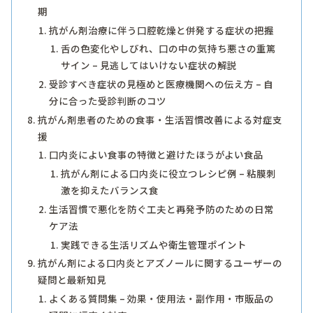
期
抗がん剤治療に伴う口腔乾燥と併発する症状の把握
舌の色変化やしびれ、口の中の気持ち悪さの重篤
サイン – 見逃してはいけない症状の解説
受診すべき症状の見極めと医療機関への伝え方 – 自
分に合った受診判断のコツ
抗がん剤患者のための食事・生活習慣改善による対症支
援
口内炎によい食事の特徴と避けたほうがよい食品
抗がん剤による口内炎に役立つレシピ例 – 粘膜刺
激を抑えたバランス食
生活習慣で悪化を防ぐ工夫と再発予防のための日常
ケア法
実践できる生活リズムや衛生管理ポイント
抗がん剤による口内炎とアズノールに関するユーザーの
疑問と最新知見
よくある質問集 – 効果・使用法・副作用・市販品の