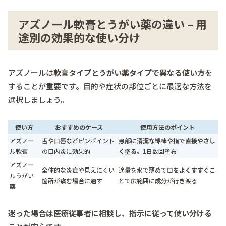
アズノール軟膏とうがい薬の違い – 用
途別の効果的な使い分け
アズノールは
軟膏タイプとうがい薬タイプで異なる使い方
を
することが重要です。目的や症状の部位ごとに最適な方法を
選択しましょう。
使い方
おすすめのケース
使用方法のポイント
アズノー
舌や口唇などピンポイント
患部に清潔な綿棒や指で
直接やさし
ル軟膏
の口内炎に効果的
く塗る
。1日数回塗布
アズノー
全体的な炎症や見えにくい
適量を水で薄めて
口をよくすすぐ
こ
ルうがい
箇所が痛む場合に適す
とで広範囲に成分が行き渡る
薬
迷った場合は医療従事者に相談し、指示に従って使い分ける