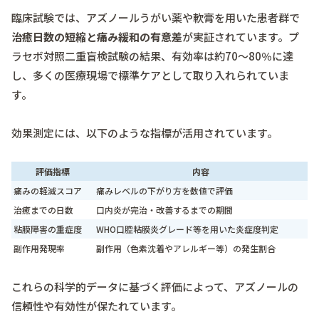
臨床試験では、アズノールうがい薬や軟膏を用いた患者群で
治癒日数の短縮と痛み緩和の有意差
が実証されています。プ
ラセボ対照二重盲検試験の結果、有効率は約70〜80％に達
し、多くの医療現場で標準ケアとして取り入れられていま
す。
効果測定には、以下のような指標が活用されています。
評価指標
内容
痛みの軽減スコア
痛みレベルの下がり方を数値で評価
治癒までの日数
口内炎が完治・改善するまでの期間
粘膜障害の重症度
WHO口腔粘膜炎グレード等を用いた炎症度判定
副作用発現率
副作用（色素沈着やアレルギー等）の発生割合
これらの科学的データに基づく評価によって、アズノールの
信頼性や有効性が保たれています。