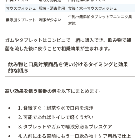
マウスウォッシュ
殺菌・消毒作用
食後：水→マウスウォッシュ
牛乳→無添加タブレットでニンニク臭
無添加タブレット
刺激が少ない
対策
ガムやタブレットはコンビニで一緒に購入でき、
飲み物で雑
菌を流した後に使うことで相乗効果
が生まれます。
飲み物と口臭対策商品を使い分けるタイミングと効果
的な順序
高い効果を狙う順番の例
を以下にまとめます。
食後すぐ：緑茶や水で口内を洗浄
可能であればトイレで軽くうがい
タブレットやガムで唾液分泌＆ブレスケア
人前に出る直前にもう一口飲み物＋ケア用品で仕上