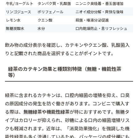
牛乳/ヨーグルト
タンパク質・乳酸菌
ニンニク臭吸着・善玉菌増加
リンゴジュース
ポリフェノール
ニオイ成分分解・爽快な後味
レモン水
クエン酸
殺菌・唾液分泌促進
無糖炭酸水
水分
口内乾燥防止・息リフレッシュ
飲み物の成分表示を確認し、カテキンやクエン酸、乳酸菌入
りと記載された商品を選択することがポイントです。
緑茶のカテキン効果と種類別特徴（無糖・機能性茶
等）
緑茶に含まれるカテキンは、口腔内細菌の増殖を抑え、口臭
の原因成分の発生を防ぐ働きがあります。コンビニで購入す
る際は、
無糖緑茶や機能性緑茶
が特におすすめです。無糖タ
イプはカロリーが抑えられ、砂糖による口内の細菌増殖リス
クも軽減されます。近年は、「消臭効果強化」を強調した機
能性緑茶も多く流通しているため、パッケージの成分欄にも