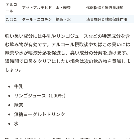
アルコ
アセトアルデヒド
水・緑茶
代謝促進と唾液量増加
ール
たばこ
タール・ニコチン
緑茶・水
消臭成分と粘膜保護作用
強い臭い成分には
牛乳
や
リンゴジュース
などの特定成分を含
む飲み物が有効です。アルコール摂取後やたばこの臭いには
緑茶
や
水
が唾液分泌を促進し、臭い成分の分解を助けます。
短時間で口臭をクリアにしたい場合は次の飲み物を意識しま
しょう。
牛乳
リンゴジュース（100％）
緑茶
無糖ヨーグルトドリンク
水