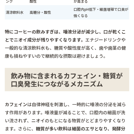
ンク
酸性
が高まる
口腔内pH低下・細菌増殖で口臭が
清涼飲料水
高糖分・酸性
強くなる
特にコーヒーの飲みすぎは、唾液分泌が減少し、口が乾くこ
とでニオイ成分が残りやすくなります。
エナジードリンクや
一般的な清涼飲料水も、糖質や酸性度が高く、歯や歯茎の健
康も損ねやすいので継続的な摂取は避けましょう。
飲み物に含まれるカフェイン・糖質が
口臭発生につながるメカニズム
カフェイン
は自律神経を刺激し、一時的に唾液の分泌を減ら
す作用があります。唾液量が減ることで、口腔内の細菌が洗
い流されず、ニオイのもとになる物質がとどまりやすくなり
ます。さらに、
糖質が多い飲料は細菌のエサとなり、発酵分