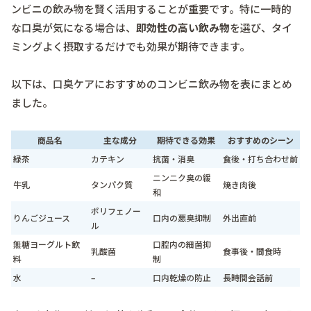
ンビニの飲み物を賢く活用することが重要です。特に一時的
な口臭が気になる場合は、
即効性の高い飲み物
を選び、タイ
ミングよく摂取するだけでも効果が期待できます。
以下は、口臭ケアにおすすめのコンビニ飲み物を表にまとめ
ました。
商品名
主な成分
期待できる効果
おすすめのシーン
緑茶
カテキン
抗菌・消臭
食後・打ち合わせ前
ニンニク臭の緩
牛乳
タンパク質
焼き肉後
和
ポリフェノー
りんごジュース
口内の悪臭抑制
外出直前
ル
無糖ヨーグルト飲
口腔内の細菌抑
乳酸菌
食事後・間食時
料
制
水
–
口内乾燥の防止
長時間会話前