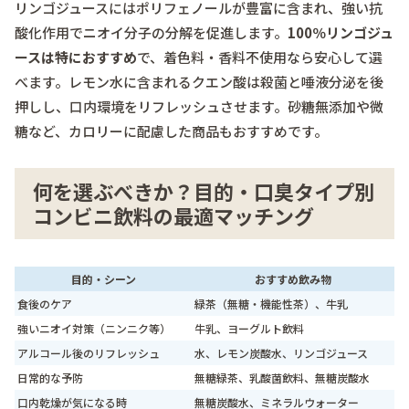
リンゴジュースにはポリフェノールが豊富に含まれ、強い抗
酸化作用でニオイ分子の分解を促進します。
100％リンゴジュ
ースは特におすすめ
で、着色料・香料不使用なら安心して選
べます。レモン水に含まれるクエン酸は殺菌と唾液分泌を後
押しし、口内環境をリフレッシュさせます。砂糖無添加や微
糖など、カロリーに配慮した商品もおすすめです。
何を選ぶべきか？目的・口臭タイプ別
コンビニ飲料の最適マッチング
目的・シーン
おすすめ飲み物
食後のケア
緑茶（無糖・機能性茶）、牛乳
強いニオイ対策（ニンニク等）
牛乳、ヨーグルト飲料
アルコール後のリフレッシュ
水、レモン炭酸水、リンゴジュース
日常的な予防
無糖緑茶、乳酸菌飲料、無糖炭酸水
口内乾燥が気になる時
無糖炭酸水、ミネラルウォーター