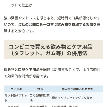
ットで仕上げ
強い緊張やストレスを感じると、短時間で口臭が悪化しやす
いので、
会話の合間にも一口ずつ飲み物を摂取する習慣を
意
識すると安心です。
コンビニで買える飲み物とケア用品
（タブレット、ガム等）の併用法
飲み物と口臭ケア用品
を同時に活用することで、より広範囲
で効果的な対策が可能です。
ケア用品
特長
飲み物との組み合わせ例
ミント系タブレッ
口内を瞬時に爽
緑茶＋タブレットでダブル消臭
ト
快
口臭ケアガム
唾液分泌促進
口内乾燥時に水＋ガム