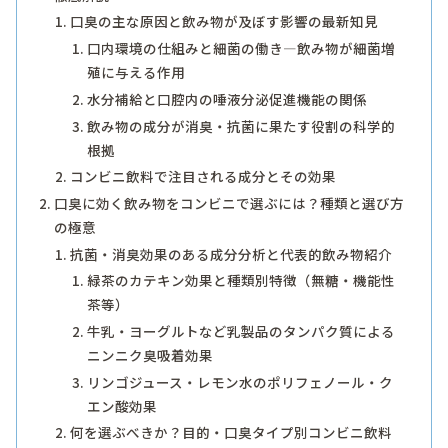
口臭の主な原因と飲み物が及ぼす影響の最新知見
口内環境の仕組みと細菌の働き―飲み物が細菌増
殖に与える作用
水分補給と口腔内の唾液分泌促進機能の関係
飲み物の成分が消臭・抗菌に果たす役割の科学的
根拠
コンビニ飲料で注目される成分とその効果
口臭に効く飲み物をコンビニで選ぶには？種類と選び方
の極意
抗菌・消臭効果のある成分分析と代表的飲み物紹介
緑茶のカテキン効果と種類別特徴（無糖・機能性
茶等）
牛乳・ヨーグルトなど乳製品のタンパク質による
ニンニク臭吸着効果
リンゴジュース・レモン水のポリフェノール・ク
エン酸効果
何を選ぶべきか？目的・口臭タイプ別コンビニ飲料