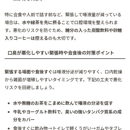
特に会食や人前で話す前など、緊張して唾液量が減っている
場合は、
水や緑茶を先に摂る
ことで口腔環境を整えられま
す。悪化のリスクを防ぐため、
糖分の入った炭酸飲料や砂糖
入りコーヒーは控える
のも大切です。
口臭が悪化しやすい緊張時や会食後の対策ポイント
緊張する場面
や
食後すぐ
は唾液分泌が減りやすく、口内乾燥
から雑菌が増殖しやすいタイミングです。下記の工夫で悪化
リスクを回避しましょう。
水や無糖のお茶をこまめに飲んで唾液の分泌を促す
牛乳やヨーグルト飲料で、臭いの強いタンパク質系の成
分をカバー
食後すぐに飲み物→トイレで軽くうがい→ガムやタブレ