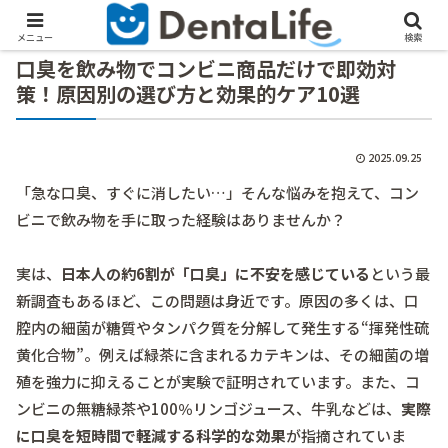
メニュー
検索
口臭を飲み物でコンビニ商品だけで即効対
策！原因別の選び方と効果的ケア10選
2025.09.25
「急な口臭、すぐに消したい…」そんな悩みを抱えて、コン
ビニで飲み物を手に取った経験はありませんか？
実は、
日本人の約6割が「口臭」に不安を感じている
という最
新調査もあるほど、この問題は身近です。原因の多くは、口
腔内の細菌が糖質やタンパク質を分解して発生する“揮発性硫
黄化合物”。例えば緑茶に含まれるカテキンは、その細菌の増
殖を強力に抑えることが実験で証明されています。また、コ
ンビニの無糖緑茶や100％リンゴジュース、牛乳などは、
実際
に口臭を短時間で軽減する科学的な効果
が指摘されていま