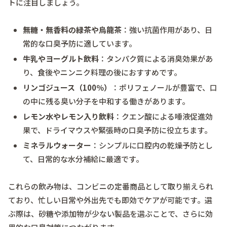
トに注目しましょう。
無糖・無香料の緑茶や烏龍茶
：強い抗菌作用があり、日
常的な口臭予防に適しています。
牛乳やヨーグルト飲料
：タンパク質による消臭効果があ
り、食後やニンニク料理の後におすすめです。
リンゴジュース（100％）
：ポリフェノールが豊富で、口
の中に残る臭い分子を中和する働きがあります。
レモン水やレモン入り飲料
：クエン酸による唾液促進効
果で、ドライマウスや緊張時の口臭予防に役立ちます。
ミネラルウォーター
：シンプルに口腔内の乾燥予防とし
て、日常的な水分補給に最適です。
これらの飲み物は、コンビニの定番商品として取り揃えられ
ており、忙しい日常や外出先でも即効でケアが可能です。選
ぶ際は、砂糖や添加物が少ない製品を選ぶことで、さらに効