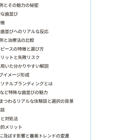
例とその魅力の秘密
的な歯並び
特徴
た歯並びへのリアルな反応
例と治療法の比較
スピースの特徴と選び方
メリットと失敗リスク
を用いた分かりやすい解説
ブイメージ形成
ーソナルブランディングとは
など特殊な歯並びの魅力
まつわるリアルな体験談と選択の背景
功談
介と対処法
会的メリット
に及ぼす影響と審美トレンドの変遷