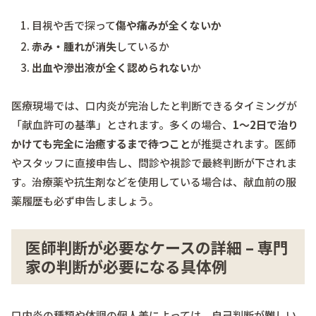
目視や舌で探って
傷や痛みが全くないか
赤み・腫れが消失
しているか
出血や滲出液が全く認められない
か
医療現場では、口内炎が完治したと判断できるタイミングが
「献血許可の基準」とされます。多くの場合、
1〜2日で治り
かけても完全に治癒するまで待つこと
が推奨されます。医師
やスタッフに直接申告し、問診や視診で最終判断が下されま
す。治療薬や抗生剤などを使用している場合は、献血前の服
薬履歴も必ず申告しましょう。
医師判断が必要なケースの詳細 – 専門
家の判断が必要になる具体例
口内炎の種類や体調の個人差によっては、自己判断が難しい