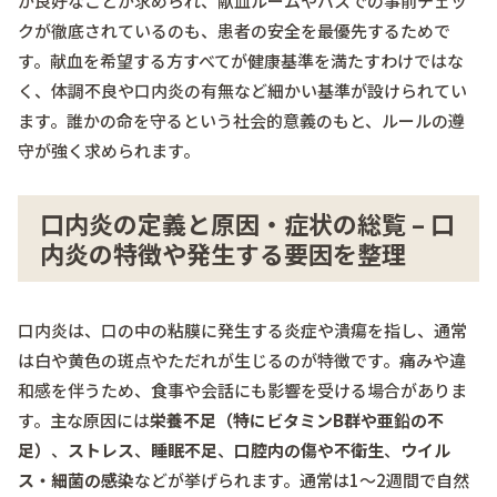
が良好なことが求められ、献血ルームやバスでの事前チェッ
クが徹底されているのも、患者の安全を最優先するためで
す。献血を希望する方すべてが健康基準を満たすわけではな
く、体調不良や口内炎の有無など細かい基準が設けられてい
ます。誰かの命を守るという社会的意義のもと、ルールの遵
守が強く求められます。
口内炎の定義と原因・症状の総覧 – 口
内炎の特徴や発生する要因を整理
口内炎は、口の中の粘膜に発生する炎症や潰瘍を指し、通常
は白や黄色の斑点やただれが生じるのが特徴です。痛みや違
和感を伴うため、食事や会話にも影響を受ける場合がありま
す。主な原因には
栄養不足（特にビタミンB群や亜鉛の不
足）
、
ストレス
、
睡眠不足
、
口腔内の傷や不衛生
、
ウイル
ス・細菌の感染
などが挙げられます。通常は1～2週間で自然