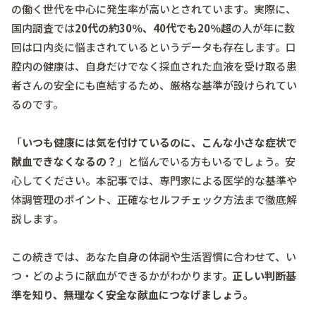
の働く世代を中心に発生率が高いとされています。実際に、
国内調査では
20代の約30％、40代でも20％超
の人が年に数
回は口内炎に悩まされているというデータも存在します。口
腔内の健康は、自身だけでなく採血された血液を受け取る患
者さんの安全にも直結するため、厳格な基準が設けられてい
るのです。
「
いつも健康には気を付けているのに、こんな小さな症状で
献血できなくなるの？
」と悩んでいる方もいるでしょう。安
心してください。本記事では、専門家による医学的な基準や
体調管理のポイント、正確なセルフチェック方法まで徹底解
説します。
この続きでは、
あなた自身の体調や生活習慣に合わせて、い
つ・どのように献血ができるか
がわかります。
正しい判断基
準を知り、無理なく安全な献血につなげましょう。