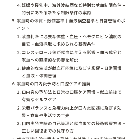
妊娠や授乳中、海外渡航歴など特別な献血制限条件 –
特例にあたる新たな制限条件の案内
献血時の体質・数値基準｜血液検査基準と日常管理のポ
イント
献血判断に必要な体重・血圧・ヘモグロビン濃度の
目安 – 血液採取に求められる基礎条件
コレステロール値が献血に与える影響 – 血液成分と
献血への直接的な影響を解説
健康的な生活が献血可能性に及ぼす影響 – 日常習慣
と血液・体調管理
献血時の口内炎予防と口腔ケアの推奨
口内炎の予防法と日常の口腔ケア習慣 – 献血前後で
有効なセルフケア
栄養バランスと免疫力向上が口内炎回避に及ぼす効
果 – 食事や生活での工夫
口内炎発生時の自己管理と献血までの経過観察方法 –
正しい回復までの見守り方
献血可能施設の案内と受け入れ基準｜口内炎時の医師判