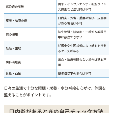
風邪・インフルエンザ・新型ウイル
感染症の有無
ス感染など症状時は不可
口内炎・外傷・重度の湿疹、皮膚病
皮膚・粘膜の傷
がある場合は不可
抗生物質・鎮痛剤・一部処方薬服用
薬の服用
中は献血できない
妊娠中や生理状態により献血を控え
妊娠・生理
るケースがある
出血・治療後間もない場合は献血不
歯科治療後
可
体重・血圧
基準値以下の場合は不可
日々の生活で十分な睡眠・栄養・水分補給を心がけ、体調を
整えることがポイントです。
口内炎があるときの自己チェック方法