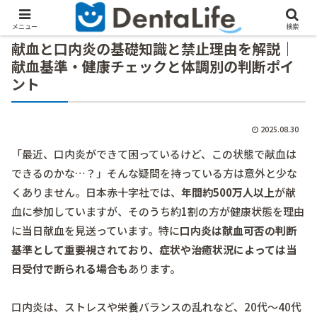
メニュー
検索
献血と口内炎の基礎知識と禁止理由を解説｜
献血基準・健康チェックと体調別の判断ポイ
ント
2025.08.30
「最近、口内炎ができて困っているけど、この状態で献血は
できるのかな…？」そんな疑問を持っている方は意外と少な
くありません。日本赤十字社では、
年間約500万人以上
が献
血に参加していますが、そのうち約1割の方が健康状態を理由
に当日献血を見送っています。特に
口内炎は献血可否の判断
基準として重要視されており、症状や治癒状況によっては当
日受付で断られる場合も
あります。
口内炎は、ストレスや栄養バランスの乱れなど、20代～40代