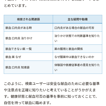
とめています。
検索される関連語
主な疑問や動機
献血 口内炎がある時
口内炎がある場合の献血の可否
治りかけ状態での判断基準を知りた
献血 口内炎 治りかけ
い
献血できない薬 一覧
薬の服用と献血の関係
献血 薬 なぜ
なぜ服薬中は献血できないのか
体験談や医療従事者の意見を知りた
献血 口内炎 知恵袋
い
このように、検索ユーザーは安全な献血のために必要な基準
や注意点を正確に知りたいと考えていることがうかがえま
す。健康状態と献血可否の基準を事前に知っておくことで、
自信を持って献血に臨めます。