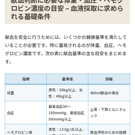
ロビン濃度の目安 – 血液採取に求めら
れる基礎条件
献血を安全に行うためには、いくつかの健康基準を満たして
いることが必要です。特に重視されるのが体重、血圧、ヘモ
グロビン濃度です。次の表に献血基準の主な目安をまとめま
す。
指標
基準値
詳細
男性：50kg以上、女
体重
400ml献血の場合
性：45kg以上
最高血圧90～
上限・下限ともにチェ
血圧
180mmHg、最低血圧
ック
50mmHg以上
男性：13.0g/dL以上、
ヘモグロビン値
貧血予防のための指標