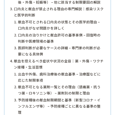
後・外傷・妊娠等） – 他に該当する制限要因の解説
口内炎と献血が禁止される理由の専門解説｜感染リスク
と医学的判断
献血不可とされる口内炎の状態とその医学的理由 –
口内炎がなぜ問題かを詳しく
口内炎の治りかけと献血許可の基準事例 – 回復時の
判断や医療現場の基準
医師判断が必要なケースの詳細 – 専門家の判断が必
要になる具体例
献血を控えるべき症状や状況の全容｜薬・外傷・ワクチ
ン接種・生活習慣
出血や外傷、歯科治療後の献血基準 – 治療歴などに
応じた制限事項
献血不可となる薬剤一覧とその理由（頭痛薬・抗う
つ薬・ロキソニン等） – 薬剤別の制限と理由
予防接種後の献血制限期間と基準（新型コロナ・イ
ンフルエンザ等） – 予防接種ごとに異なる基準の整
理