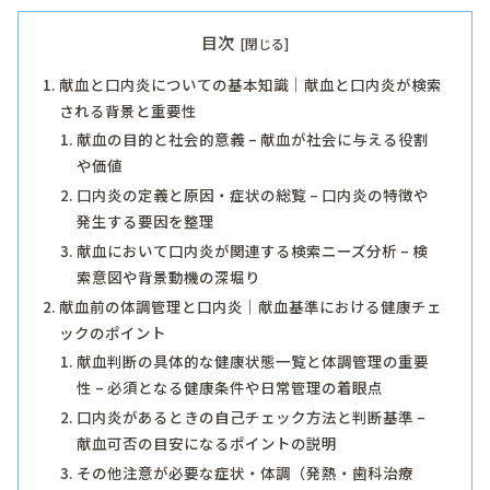
目次
献血と口内炎についての基本知識｜献血と口内炎が検索
される背景と重要性
献血の目的と社会的意義 – 献血が社会に与える役割
や価値
口内炎の定義と原因・症状の総覧 – 口内炎の特徴や
発生する要因を整理
献血において口内炎が関連する検索ニーズ分析 – 検
索意図や背景動機の深堀り
献血前の体調管理と口内炎｜献血基準における健康チェ
ックのポイント
献血判断の具体的な健康状態一覧と体調管理の重要
性 – 必須となる健康条件や日常管理の着眼点
口内炎があるときの自己チェック方法と判断基準 –
献血可否の目安になるポイントの説明
その他注意が必要な症状・体調（発熱・歯科治療