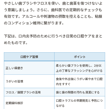
やさしい歯ブラシやフロスを使い、歯と歯茎を傷つけないよ
う意識しましょう。さらに、歯科医での定期的なチェックも
有効です。アルコールや刺激物の摂取を控えることも、粘膜
のコンディション維持に繋がります。
下記は、口内炎予防のために行うべき日常の口腔ケアをまと
めたものです。
口腔ケア習慣
ポイント
柔らかい歯ブラシを使用し、2分以
正しい歯磨き
上の丁寧なブラッシングを心がける
食後や外出後にうがい薬や水で口腔
うがいの習慣
内をすすぐ
フロス／歯間ブラシの活用
歯と歯の隙間の汚れも清潔にする
口腔トラブルの早期発見と予防につ
定期歯科検診
ながる