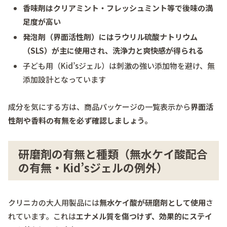
香味剤はクリアミント・フレッシュミント等で後味の満
足度が高い
発泡剤（界面活性剤）にはラウリル硫酸ナトリウム
（SLS）が主に使用され、洗浄力と爽快感が得られる
子ども用（Kid’sジェル）は刺激の強い添加物を避け、無
添加設計となっています
成分を気にする方は、商品パッケージの一覧表示から
界面活
性剤や香料の有無を必ず確認しましょう。
研磨剤の有無と種類（無水ケイ酸配合
の有無・Kid’sジェルの例外）
クリニカの大人用製品には
無水ケイ酸が研磨剤として使用
さ
れています。これは
エナメル質を傷つけず、効果的にステイ