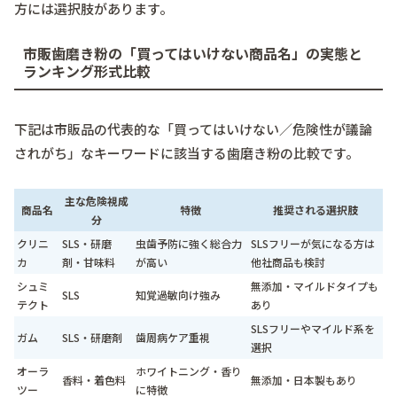
方には選択肢があります。
市販歯磨き粉の「買ってはいけない商品名」の実態と
ランキング形式比較
下記は市販品の代表的な「買ってはいけない／危険性が議論
されがち」なキーワードに該当する歯磨き粉の比較です。
主な危険視成
商品名
特徴
推奨される選択肢
分
クリニ
SLS・研磨
虫歯予防に強く総合力
SLSフリーが気になる方は
カ
剤・甘味料
が高い
他社商品も検討
シュミ
無添加・マイルドタイプも
SLS
知覚過敏向け強み
テクト
あり
SLSフリーやマイルド系を
ガム
SLS・研磨剤
歯周病ケア重視
選択
オーラ
ホワイトニング・香り
香料・着色料
無添加・日本製もあり
ツー
に特徴