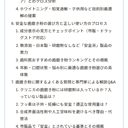
ア）とのクロス分析
ホワイトニング・知覚過敏・子供用など目的別最適
解の提案
安全な歯磨き粉の選び方と正しい使い方のプロセス
成分表示の見方とチェックポイント（市販・ドラッ
グストア対応）
無添加・日本製・研磨剤なしなど「安全派」製品の
実力
歯科医おすすめの歯磨き粉ランキングとその根拠
年齢・口腔状態・悩み別に最適な歯磨き粉選びの具
体策
歯磨き粉に関するよくある質問と専門家による解説Q&A
クリニカの歯磨き粉には研磨剤は入っているか？入
っていない製品は？
フッ素は子供・妊婦にも安全？適正な使用量は？
合成界面活性剤や人工甘味料を避けるべき理由・代
替法
市販品で「安全」とされている基準とその根拠