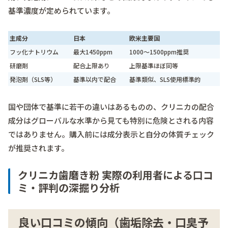
基準濃度が定められています。
主成分
日本
欧米主要国
フッ化ナトリウム
最大1450ppm
1000～1500ppm推奨
研磨剤
配合上限あり
上限基準ほぼ同等
発泡剤（SLS等）
基準以内で配合
基準類似、SLS使用標準的
国や団体で基準に若干の違いはあるものの、クリニカの配合
成分はグローバルな水準から見ても特別に危険とされる内容
ではありません。購入前には成分表示と自分の体質チェック
が推奨されます。
クリニカ歯磨き粉 実際の利用者による口コ
ミ・評判の深掘り分析
良い口コミの傾向（歯垢除去・口臭予