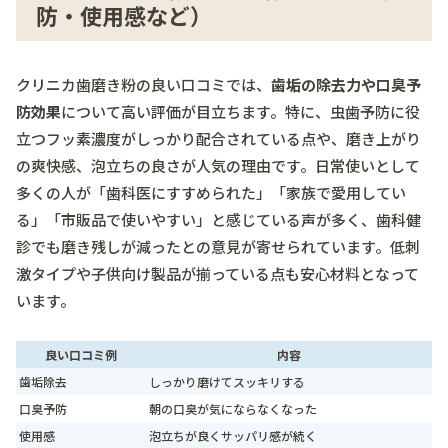
防・使用感など）
クリニカ歯磨き粉の良い口コミでは、
歯垢の除去力や口臭予
防効果
について高い評価が目立ちます。特に、虫歯予防に役
立つフッ素濃度がしっかり配合されている点や、磨き上がり
の爽快感、泡立ちの良さが人気の理由です。日常使いとして
多くの人が「歯科医にすすめられた」「家族で愛用してい
る」「市販品で使いやすい」と感じている声が多く、歯科健
診でも磨き残しが減ったとの意見が寄せられています。低刺
激タイプや子供向け製品が揃っている点も安心材料となって
います。
良い口コミ例
内容
歯垢除去
しっかり磨けてスッキリする
口臭予防
朝の口臭が気にならなくなった
使用感
泡立ちが良くサッパリ感が続く