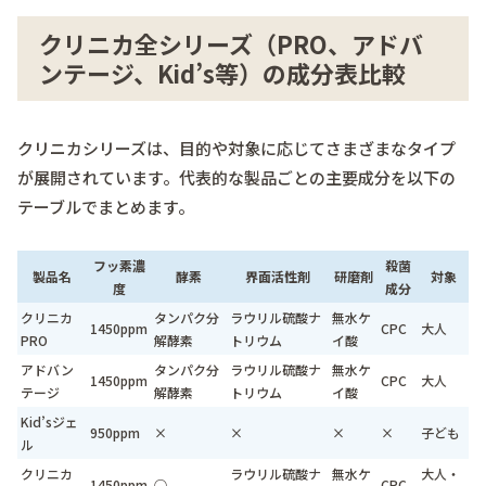
クリニカ全シリーズ（PRO、アドバ
ンテージ、Kid’s等）の成分表比較
クリニカシリーズは、目的や対象に応じてさまざまなタイプ
が展開されています。代表的な製品ごとの主要成分を以下の
テーブルでまとめます。
フッ素濃
殺菌
製品名
酵素
界面活性剤
研磨剤
対象
度
成分
クリニカ
タンパク分
ラウリル硫酸ナ
無水ケ
1450ppm
CPC
大人
PRO
解酵素
トリウム
イ酸
アドバン
タンパク分
ラウリル硫酸ナ
無水ケ
1450ppm
CPC
大人
テージ
解酵素
トリウム
イ酸
Kid’sジェ
950ppm
×
×
×
×
子ども
ル
クリニカ
ラウリル硫酸ナ
無水ケ
大人・
1450ppm
○
CPC