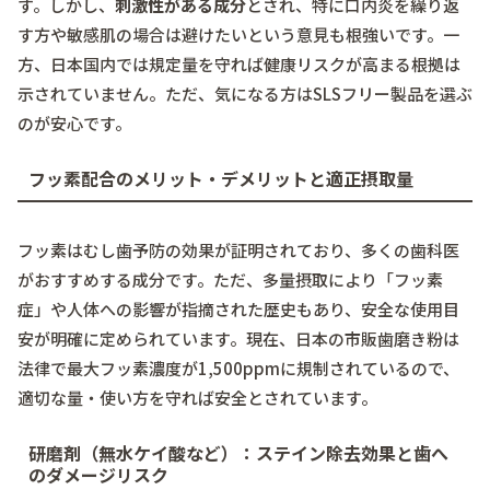
す。しかし、
刺激性がある成分
とされ、特に口内炎を繰り返
す方や敏感肌の場合は避けたいという意見も根強いです。一
方、日本国内では規定量を守れば健康リスクが高まる根拠は
示されていません。ただ、気になる方はSLSフリー製品を選ぶ
のが安心です。
フッ素配合のメリット・デメリットと適正摂取量
フッ素はむし歯予防の効果が証明されており、多くの歯科医
がおすすめする成分です。ただ、多量摂取により「フッ素
症」や人体への影響が指摘された歴史もあり、安全な使用目
安が明確に定められています。現在、日本の市販歯磨き粉は
法律で最大フッ素濃度が1,500ppmに規制されているので、
適切な量・使い方を守れば安全とされています。
研磨剤（無水ケイ酸など）：ステイン除去効果と歯へ
のダメージリスク