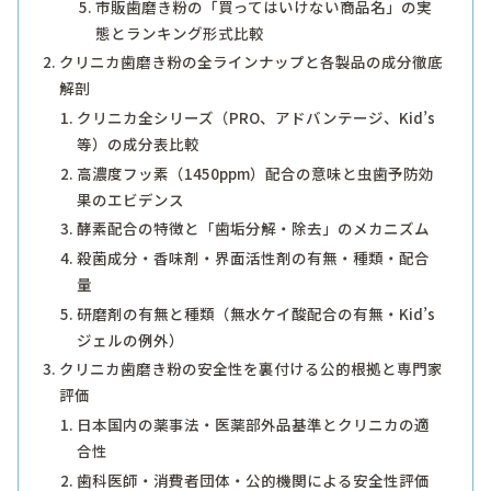
市販歯磨き粉の「買ってはいけない商品名」の実
態とランキング形式比較
クリニカ歯磨き粉の全ラインナップと各製品の成分徹底
解剖
クリニカ全シリーズ（PRO、アドバンテージ、Kid’s
等）の成分表比較
高濃度フッ素（1450ppm）配合の意味と虫歯予防効
果のエビデンス
酵素配合の特徴と「歯垢分解・除去」のメカニズム
殺菌成分・香味剤・界面活性剤の有無・種類・配合
量
研磨剤の有無と種類（無水ケイ酸配合の有無・Kid’s
ジェルの例外）
クリニカ歯磨き粉の安全性を裏付ける公的根拠と専門家
評価
日本国内の薬事法・医薬部外品基準とクリニカの適
合性
歯科医師・消費者団体・公的機関による安全性評価