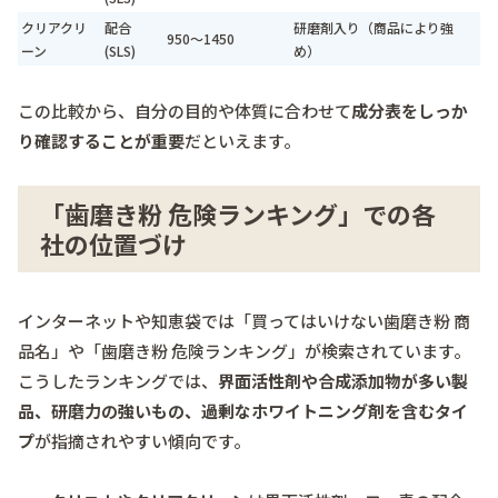
クリアクリ
配合
研磨剤入り（商品により強
950～1450
ーン
(SLS)
め）
この比較から、自分の目的や体質に合わせて
成分表をしっか
り確認することが重要
だといえます。
「歯磨き粉 危険ランキング」での各
社の位置づけ
インターネットや知恵袋では「買ってはいけない歯磨き粉 商
品名」や「歯磨き粉 危険ランキング」が検索されています。
こうしたランキングでは、
界面活性剤や合成添加物が多い製
品、研磨力の強いもの、過剰なホワイトニング剤を含むタイ
プ
が指摘されやすい傾向です。