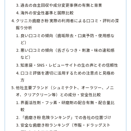
過去の自主回収や成分変更事例の有無と背景
海外の安全性基準と国際比較
クリニカ歯磨き粉 実際の利用者による口コミ・評判の深
掘り分析
良い口コミの傾向（歯垢除去・口臭予防・使用感な
ど）
悪い口コミの傾向（舌ざらつき・刺激・味の違和感
など）
知恵袋・SNS・レビューサイトの生の声とその信頼性
口コミ評価を適切に活用するための注意点と見極め
方
他社主要ブランド（シュミテクト、オーラツー、ノニ
オ、クリアクリーン等）との成分・安全性比較
界面活性剤・フッ素・研磨剤の配合有無・配合量比
較
「歯磨き粉 危険ランキング」での各社の位置づけ
安全な歯磨き粉ランキング（市販・ドラッグスト