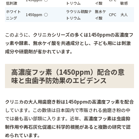
低刺激
トリウム
イ酸
敏感
ホワイト
ラウリル硫酸ナ
無水ケ
1450ppm
○
CPC
大人
ニング
トリウム
イ酸
このように、
クリニカシリーズの多くは1450ppmの高濃度フ
ッ素や酵素、無水ケイ酸を共通成分とし、子ども用には刺激
成分や研磨剤が省かれています。
高濃度フッ素（1450ppm）配合の意
味と虫歯予防効果のエビデンス
クリニカの大人用歯磨き粉は1450ppmの高濃度フッ素を配合
しています。この数値は日本国内で市販される歯磨き粉の中
では最も高い部類に入ります。近年、
高濃度フッ素は虫歯抑
制作用や再石灰化促進に科学的根拠があると複数の研究で認
められています。