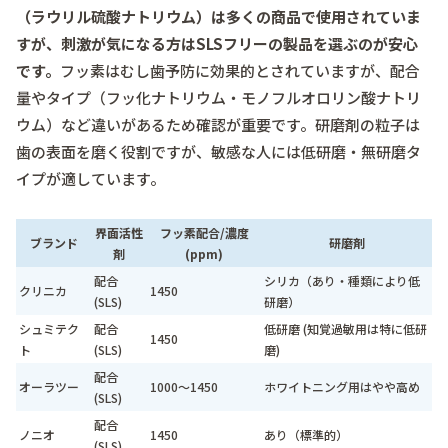
（ラウリル硫酸ナトリウム）は多くの商品で使用されていま
すが、刺激が気になる方はSLSフリーの製品を選ぶのが安心
です。
フッ素はむし歯予防に効果的とされていますが、配合
量やタイプ（フッ化ナトリウム・モノフルオロリン酸ナトリ
ウム）など違いがあるため確認が重要です。研磨剤の粒子は
歯の表面を磨く役割ですが、敏感な人には低研磨・無研磨タ
イプが適しています。
界面活性
フッ素配合/濃度
ブランド
研磨剤
剤
(ppm)
配合
シリカ（あり・種類により低
クリニカ
1450
(SLS)
研磨）
シュミテク
配合
低研磨 (知覚過敏用は特に低研
1450
ト
(SLS)
磨)
配合
オーラツー
1000～1450
ホワイトニング用はやや高め
(SLS)
配合
ノニオ
1450
あり（標準的）
(SLS)