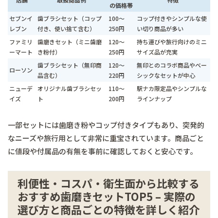
の価格帯
セブンイ
歯ブラシセット（コップ
100〜
コップ付きやシンプルな使
レブン
付き、使い捨て含む）
250円
い切り商品が多い
ファミリ
歯磨きセット（ミニ歯磨
120〜
持ち運びや旅行向けのミニ
ーマート
き粉付）
250円
サイズ品が充実
歯ブラシセット（無印商
120〜
無印とのコラボ商品やベー
ローソン
品含む）
220円
シックなセットが中心
ニューデ
オリジナル歯ブラシセッ
110〜
駅ナカ限定品やシンプルな
イズ
ト
200円
ラインナップ
一部セットには歯磨き粉やコップ付きタイプもあり、突発的
なニーズや旅行用として非常に重宝されています。商品ごと
に値段や付属品の有無を事前に確認しておくと安心です。
利便性・コスパ・衛生面から比較する
おすすめ歯磨きセットTOP5 – 実際の
選び方と商品ごとの特徴を詳しく紹介