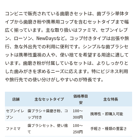
コンビニで販売されている歯磨きセットは、歯ブラシ単体タ
イプから歯磨き粉や携帯用コップを含むセットタイプまで幅
広く揃っています。主な取り扱いはファミマ、セブンイレブ
ン、ローソン、NewDaysなど。コップ付きタイプは出張や旅
行、急な外出先での利用に便利です。シンプルな歯ブラシセ
ットは携帯性重視の人や、使い捨てを希望する用途に適して
います。歯磨き粉が付属しているセットは、よりしっかりと
した歯みがきを求めるニーズに応えます。特にビジネス利用
や旅行先での使い分けがしやすいのが特長です。
価格帯目
店舗
主なセットタイプ
主な特長
安
セブンイレ
歯ブラシ＋歯磨き粉、コ
100～
携帯性・即購入可能
ブン
ップ付き
300円
歯ブラシセット、使い捨
100～
ファミマ
手軽さ・種類の豊富さ
て
250円