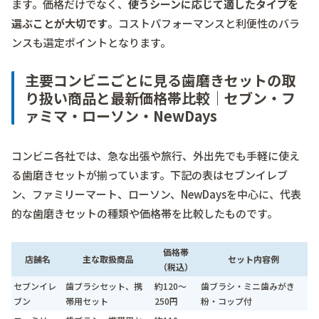
ます。価格だけでなく、
使うシーンに応じて適したタイプを
選ぶことが大切です
。コストパフォーマンスと利便性のバラ
ンスも選定ポイントとなります。
主要コンビニごとに見る歯磨きセットの取
り扱い商品と最新価格帯比較｜セブン・フ
ァミマ・ローソン・NewDays
コンビニ各社では、急な出張や旅行、外出先でも手軽に使え
る歯磨きセットが揃っています。下記の表はセブンイレブ
ン、ファミリーマート、ローソン、NewDaysを中心に、代表
的な歯磨きセットの種類や価格帯を比較したものです。
価格帯
店舗名
主な取扱商品
セット内容例
（税込）
セブンイレ
歯ブラシセット、携
約120～
歯ブラシ・ミニ歯みがき
ブン
帯用セット
250円
粉・コップ付