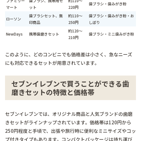
ファミリー
歯ブラシ、携帯用セ
約110～
歯ブラシ・歯みがき粉
マート
ット
220円
歯ブラシセット、無
約110～
歯ブラシ・歯みがき粉・お
ローソン
印商品
250円
しぼり
約120～
NewDays
携帯歯磨きセット
歯ブラシ・ミニ歯みがき粉
210円
このように、どのコンビニでも価格差は小さく、急なニーズ
にも対応できるセットが用意されています。
セブンイレブンで買うことができる歯
磨きセットの特徴と価格帯
セブンイレブンでは、オリジナル商品と人気ブランドの歯磨
きセットがラインナップされています。価格帯は120円から
250円程度と手頃で、出張や旅行時に便利なミニサイズやコッ
プ付きタイプもあります。コンパクトパッケージは持ち運び