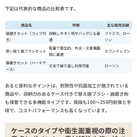
下記は代表的な商品の比較表です。
商品名
特徴
主な販売店舗
歯磨きセット（コップ付
収納しやすく机やバッグにも最
ファミマ、ロー
き）
適
ソン
軽量で衛生的。外出・災害備蓄
使い捨て歯ブラシセット
セブンイレブン
用に最適
歯磨きセット（ハードケ
丈夫で繰り返し利用可能
ローソン
ース）
あると便利なポイントは、
耐熱性や抗菌加工
が施されている
商品や、収納力のあるケース付きで替え歯ブラシ・歯磨き粉
も保管できる多機能タイプです。値段も100～250円前後と手
頃で、コストパフォーマンスも高くなっています。
ケースのタイプや衛生面重視の際の注