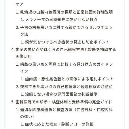
ケア
乳幼児の口腔内色素斑の種類と正常範囲の詳細説明
メラノーマの早期発見に欠かせない視点
子供の歯茎黒い点に対する親ができるセルフチェッ
ク法
親が気をつけるべき症状の見逃し防止ポイント
歯茎の黒い点やほくろの自己観察方法と診断を補助する
画像活用
歯茎の黒い点を写真で比較する見分け方のガイドラ
イン
歯肉癌・悪性黒色腫との画像による鑑別ポイント
突然できた黒い点の自己管理法と経過観察の注意点
治癒しない場合の専門医相談の判断基準
歯科医院での診断・検査体制と受診準備の完全ガイド
適切な診療科選択と検査方法（口腔外科・口腔内科
の違い）
症状に応じた検査・診断フローの詳細