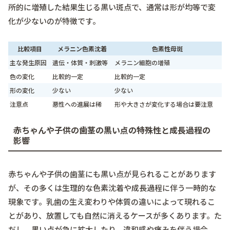
所的に増殖した結果生じる黒い斑点で、通常は形が均等で変
化が少ないのが特徴です。
比較項目
メラニン色素沈着
色素性母斑
主な発生原因
遺伝・体質・刺激等
メラニン細胞の増殖
色の変化
比較的一定
比較的一定
形の変化
少ない
少ない
注意点
悪性への進展は稀
形や大きさが変化する場合は要注意
赤ちゃんや子供の歯茎の黒い点の特殊性と成長過程の
影響
赤ちゃんや子供の歯茎にも黒い点が見られることがあります
が、その多くは生理的な色素沈着や成長過程に伴う一時的な
現象です。乳歯の生え変わりや体質の違いによって現れるこ
とがあり、放置しても自然に消えるケースが多くあります。た
だし、黒い点が急に拡大したり、違和感や痛みを伴う場合