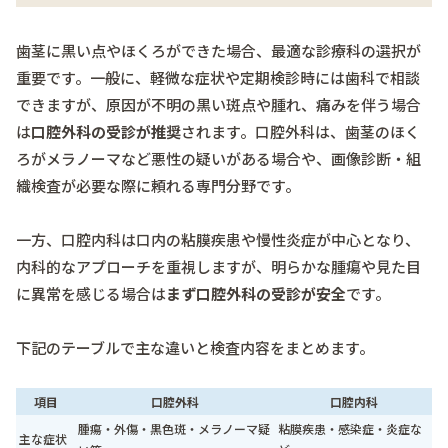
歯茎に黒い点やほくろができた場合、最適な診療科の選択が
重要です。一般に、軽微な症状や定期検診時には歯科で相談
できますが、原因が不明の黒い斑点や腫れ、痛みを伴う場合
は
口腔外科の受診が推奨
されます。口腔外科は、歯茎のほく
ろがメラノーマなど悪性の疑いがある場合や、画像診断・組
織検査が必要な際に頼れる専門分野です。
一方、口腔内科は口内の粘膜疾患や慢性炎症が中心となり、
内科的なアプローチを重視しますが、明らかな腫瘍や見た目
に異常を感じる場合は
まず口腔外科の受診が安全
です。
下記のテーブルで主な違いと検査内容をまとめます。
項目
口腔外科
口腔内科
腫瘍・外傷・黒色斑・メラノーマ疑
粘膜疾患・感染症・炎症な
主な症状