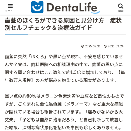
メニュー
検索
歯茎のほくろができる原因と見分け方｜症状
別セルフチェック＆治療法ガイド
2025.09.21
2025.09.24
歯茎に突然「ほくろ」や黒い点が現れ、不安を感じていませ
んか？実は、歯科医院への相談理由の中で、歯茎の黒い点に
関する問い合わせはここ数年で約1.5倍に増加しており、【毎
年数万人規模】の方が悩みを抱えている現実があります。
黒い点の約80％はメラニン色素沈着や血豆など良性のもので
すが、ごくまれに悪性黒色腫（メラノーマ）など重大な疾患
が隠れている場合も報告されています。
「痛みがないから大
丈夫」「子どもは自然に治るだろう」
と自己判断して放置し
た結果、深刻な病状悪化を招いた事例も珍しくありません。