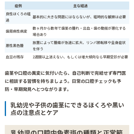
症例
主な経過
良性ほくろの経
基本的に大きな問題にはならないが、経時的な観察は必要
過
数ヶ月から数年で歯茎の腫れ・出血・歯の動揺が悪化する
歯周病性病変
場合あり
放置によって腫瘍が急速に拡大、リンパ節転移や全身症状
悪性黒色腫
を伴う
血豆の残存
2週間以上消えない、もしくは増大傾向なら早期受診が必要
歯茎や口腔の異変に気付いたら、自己判断で完結せず専門医
に相談する習慣を持ちましょう。日常の口腔チェックも予
防・早期発見へとつながります。
乳幼児や子供の歯茎にできるほくろや黒い
点の注意点とケア
乳幼児の口腔内色素斑の種類と正常範