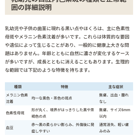
囲の詳細説明
乳幼児や子供の歯茎に現れる黒い点やほくろは、主に色素性
母斑やメラニン色素沈着が多いです。これらは体質的な要因
や遺伝によって生じることがあり、一般的に健康上大きな問
題はありません。年齢とともに自然に濃さが変化するケース
が多いですが、成長とともに消えることもあります。生理的
な範囲では下記のような特徴を持ちます。
種類
特徴
主な症状
メラニン色素
無痛、出血・腫れ
均一な黒色・茶色の斑点
沈着
なし
形が丸く、境界がはっきりした黒や茶
無痛、サイズ6mm
色素性母斑
褐色の点
以内
赤～黒の柔らかい膨らみ、外傷後に発
通常消失、軽い痛
血豆
症しやすい
みのみ