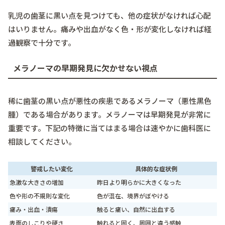
乳児の歯茎に黒い点を見つけても、他の症状がなければ心配
はいりません。痛みや出血がなく色・形が変化しなければ経
過観察で十分です。
メラノーマの早期発見に欠かせない視点
稀に歯茎の黒い点が悪性の疾患であるメラノーマ（悪性黒色
腫）である場合があります。メラノーマは早期発見が非常に
重要です。下記の特徴に当てはまる場合は速やかに歯科医に
相談してください。
警戒したい変化
具体的な症状例
急激な大きさの増加
昨日より明らかに大きくなった
色や形の不規則な変化
色が混在、境界がぼやける
痛み・出血・潰瘍
触ると痛い、自然に出血する
表面のしこりや硬さ
触れると固く、周囲と違う感触