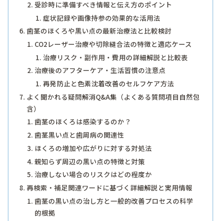
受診時に準備すべき情報と伝え方のポイント
症状記録や画像持参の効果的な活用法
歯茎のほくろや黒い点の最新治療法と比較検討
CO2レーザー治療や切除縫合法の特徴と適応ケース
治療リスク・副作用・費用の詳細解説と比較表
治療後のアフターケア・生活習慣の注意点
再発防止と色素沈着改善のセルフケア方法
よく聞かれる疑問解消Q&A集（よくある質問項目自然包
含）
歯茎のほくろは感染するのか？
歯茎黒い点と歯周病の関連性
ほくろの増加や広がりに対する対処法
親知らず周辺の黒い点の特徴と対策
治療しない場合のリスクはどの程度か
再検索・補足関連ワードに基づく詳細解説と実用情報
歯茎の黒い点の治し方と一般的改善プロセスの科学
的根拠