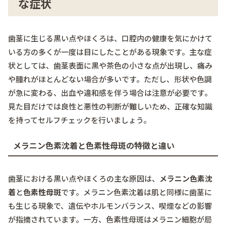
な症状
歯茎に生じる黒い点やほくろは、口腔内の健康を気にかけて
いる方の多くが一度は目にしたことがある現象です。主な症
状としては、歯茎表面に黒や茶色の小さな点が出現し、痛み
や腫れがほとんどない場合が多いです。ただし、形状や色調
が急に変わる、出血や違和感を伴う場合は注意が必要です。
見た目だけでは良性と悪性の判断が難しいため、正確な知識
を持ってセルフチェックを行いましょう。
メラニン色素沈着と色素性母斑の特徴と違い
歯茎における黒い点やほくろの主な原因は、
メラニン色素沈
着
と
色素性母斑
です。メラニン色素沈着は肌と同様に歯茎に
も生じる現象で、遺伝やホルモンバランス、喫煙などの影響
が指摘されています。一方、色素性母斑はメラニン細胞が局