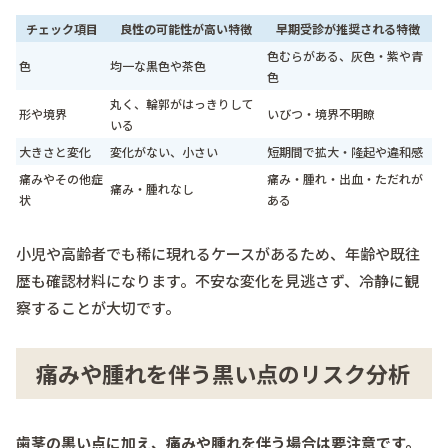
チェック項目
良性の可能性が高い特徴
早期受診が推奨される特徴
色むらがある、灰色・紫や青
色
均一な黒色や茶色
色
丸く、輪郭がはっきりして
形や境界
いびつ・境界不明瞭
いる
大きさと変化
変化がない、小さい
短期間で拡大・隆起や違和感
痛みやその他症
痛み・腫れ・出血・ただれが
痛み・腫れなし
状
ある
小児や高齢者でも稀に現れるケースがあるため、年齢や既往
歴も確認材料になります。不安な変化を見逃さず、冷静に観
察することが大切です。
痛みや腫れを伴う黒い点のリスク分析
歯茎の黒い点に加え、痛みや腫れを伴う場合は要注意です。