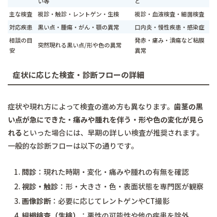
い等
ど
主な検査
視診・触診・レントゲン・生検
視診・血液検査・細菌検査
対応疾患
黒い点・腫瘍・がん・顎の異常
口内炎・慢性疾患・感染症
相談の目
発赤・痛み・潰瘍など粘膜
突然現れる黒い点/形や色の異常
安
異常
症状に応じた検査・診断フローの詳細
症状や現れ方によって検査の進め方も異なります。
歯茎の黒
い点が急にできた・痛みや腫れを伴う・形や色の変化が見ら
れる
といった場合には、早期の詳しい検査が推奨されます。
一般的な診断フローは以下の通りです。
問診
：現れた時期・変化・痛みや腫れの有無を確認
視診・触診
：形・大きさ・色・表面状態を専門医が観察
画像診断
：必要に応じてレントゲンやCT撮影
組織検査（生検）
：悪性の可能性や他の疾患を除外