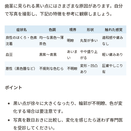
歯茎に見られる黒い点にはさまざまな原因があります。自分
で写真を撮影し、下記の特徴を参考に観察しましょう。
症状名
色調
境界
形状
触れた感覚
良性のほくろ・色素
均一な黒色～薄
違和感や痛み
明瞭
丸型が多い
沈着
茶色
なし
あいま
やや盛り上
血豆
黒紫～青黒
軽い痛みあり
い
がる
変形・凹凸
圧痛やしこり
悪性（黒色腫など）
不規則な色むら
不明瞭
あり
有
ポイント
黒い点が徐々に大きくなったり、輪郭が不明瞭、色が変
化する場合は要注意です。
写真を数日おきに比較し、変化を感じたら迷わず専門医
を受診してください。