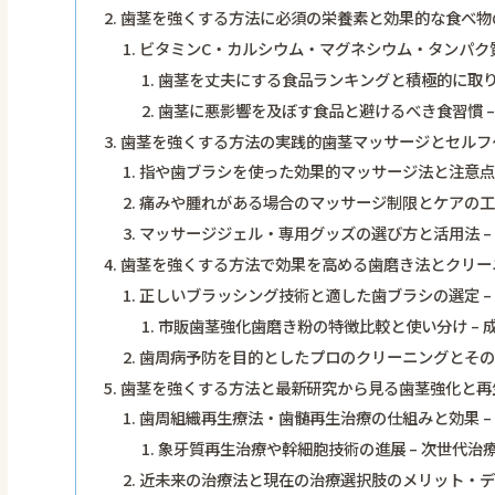
歯茎を強くする方法に必須の栄養素と効果的な食べ物
ビタミンC・カルシウム・マグネシウム・タンパク質
歯茎を丈夫にする食品ランキングと積極的に取り
歯茎に悪影響を及ぼす食品と避けるべき食習慣 
歯茎を強くする方法の実践的歯茎マッサージとセルフ
指や歯ブラシを使った効果的マッサージ法と注意点 
痛みや腫れがある場合のマッサージ制限とケアの工夫
マッサージジェル・専用グッズの選び方と活用法 –
歯茎を強くする方法で効果を高める歯磨き法とクリー
正しいブラッシング技術と適した歯ブラシの選定 –
市販歯茎強化歯磨き粉の特徴比較と使い分け –
歯周病予防を目的としたプロのクリーニングとその頻
歯茎を強くする方法と最新研究から見る歯茎強化と再
歯周組織再生療法・歯髄再生治療の仕組みと効果 –
象牙質再生治療や幹細胞技術の進展 – 次世代治
近未来の治療法と現在の治療選択肢のメリット・デメ