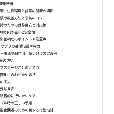
習慣改善
 – 生活環境と歯茎の健康の関係
習慣の改善方法と予防のコツ
維持のための受診目安と対応策
剤の有効活用と安全性
 栄養補助のポイントや注意点
 サプリの基礎知識や特徴
– 用法や副作用、使い分けの実践例
策の違い
イフステージごとの注意点
齢変化に合わせた対処法
けの工夫
の受診目安
と積極的に行いたいケア
ラブル時の正しい手順
 悪化回避のための目安と行動指針