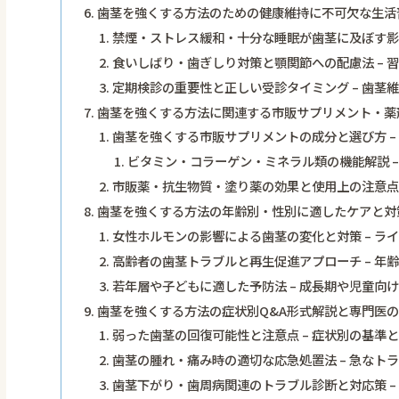
歯茎を強くする方法のための健康維持に不可欠な生活
禁煙・ストレス緩和・十分な睡眠が歯茎に及ぼす影響
食いしばり・歯ぎしり対策と顎関節への配慮法 – 
定期検診の重要性と正しい受診タイミング – 歯茎
歯茎を強くする方法に関連する市販サプリメント・薬
歯茎を強くする市販サプリメントの成分と選び方 –
ビタミン・コラーゲン・ミネラル類の機能解説 –
市販薬・抗生物質・塗り薬の効果と使用上の注意点 
歯茎を強くする方法の年齢別・性別に適したケアと対
女性ホルモンの影響による歯茎の変化と対策 – ラ
高齢者の歯茎トラブルと再生促進アプローチ – 年
若年層や子どもに適した予防法 – 成長期や児童向
歯茎を強くする方法の症状別Q&A形式解説と専門医
弱った歯茎の回復可能性と注意点 – 症状別の基準
歯茎の腫れ・痛み時の適切な応急処置法 – 急なト
歯茎下がり・歯周病関連のトラブル診断と対応策 –