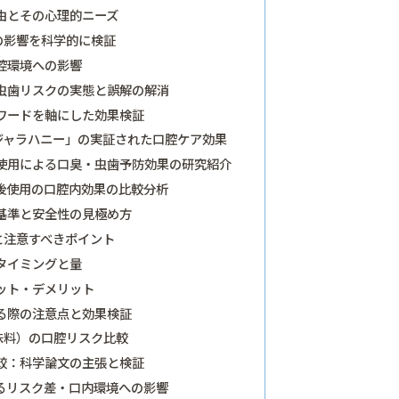
由とその心理的ニーズ
の影響を科学的に検証
腔環境への影響
虫歯リスクの実態と誤解の解消
ワードを軸にした効果検証
ジャラハニー」の実証された口腔ケア効果
使用による口臭・虫歯予防効果の研究紹介
後使用の口腔内効果の比較分析
基準と安全性の見極め方
と注意すべきポイント
タイミングと量
ット・デメリット
る際の注意点と効果検証
味料）の口腔リスク比較
較：科学論文の主張と検証
るリスク差・口内環境への影響