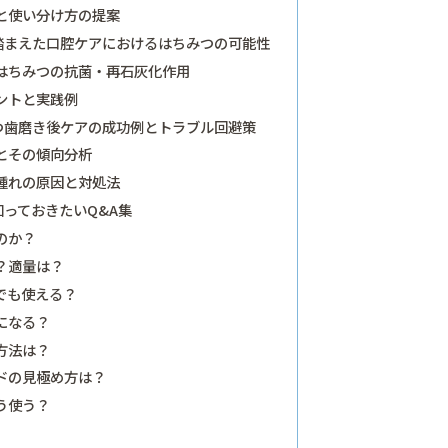
と使い分け方の提案
踏まえた口腔ケアにおけるはちみつの可能性
はちみつの抗菌・再石灰化作用
ントと実践例
つ歯磨き後ケアの成功例とトラブル回避策
とその傾向分析
腫れの原因と対処法
っておきたいQ&A集
のか？
？適量は？
でも使える？
になる？
方法は？
ドの見極め方は？
う使う？