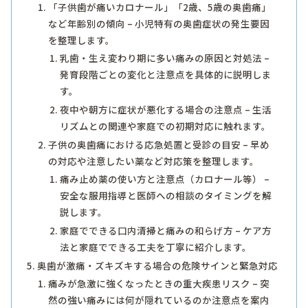
「子供歯が痛いカロナール」「2歳、5歳の奥歯痛」
など年齢別の傾向 – 小児特有の奥歯症状の発生要因
を整理します。
乳歯・生え変わり期に多い痛みの原因と対処法 –
発育段階ごとの変化と注意点を具体的に説明しま
す。
夜中や朝方に症状が悪化する場合の注意点 – 生活
リズムとの関連や家庭での初期対応に触れます。
子供の奥歯痛における応急処置と受診の目安 – 早め
の対応や注意したい薬など対応策を整理します。
痛み止め薬の使い方と注意点（カロナール等） –
安全な服用指導と医師への相談のタイミングを解
説します。
家庭でできる口内清掃と痛みの和らげ方 – ケア方
法と家庭でできる工夫を丁寧に紹介します。
奥歯が激痛・ズキズキする場合の危険サインと緊急対応
痛みが急激に強くなったときの重大疾患リスク – 突
然の強い痛みには何が隠れているのか注意点を案内