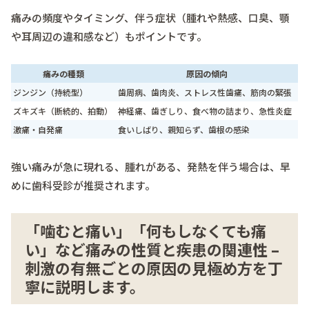
痛みの頻度やタイミング、伴う症状（腫れや熱感、口臭、顎
や耳周辺の違和感など）もポイントです。
痛みの種類
原因の傾向
ジンジン（持続型）
歯周病、歯肉炎、ストレス性歯痛、筋肉の緊張
ズキズキ（断続的、拍動）
神経痛、歯ぎしり、食べ物の詰まり、急性炎症
激痛・自発痛
食いしばり、親知らず、歯根の感染
強い痛みが急に現れる、腫れがある、発熱を伴う場合は、早
めに歯科受診が推奨されます。
「噛むと痛い」「何もしなくても痛
い」など痛みの性質と疾患の関連性 –
刺激の有無ごとの原因の見極め方を丁
寧に説明します。