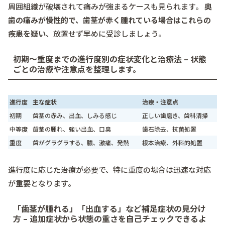
周囲組織が破壊されて痛みが強まるケースも見られます。
奥
歯の痛みが慢性的で、歯茎が赤く腫れている場合はこれらの
疾患を疑い
、放置せず早めに受診しましょう。
初期～重度までの進行度別の症状変化と治療法 – 状態
ごとの治療や注意点を整理します。
進行度
主な症状
治療・注意点
初期
歯茎の赤み、出血、しみる感じ
正しい歯磨き、歯科清掃
中等度
歯茎の腫れ、強い出血、口臭
歯石除去、抗菌処置
重度
歯がグラグラする、膿、激痛、発熱
根本治療、外科的処置
進行度に応じた治療が必要で、特に重度の場合は迅速な対応
が重要となります。
「歯茎が腫れる」「出血する」など補足症状の見分け
方 – 追加症状から状態の重さを自己チェックできるよ