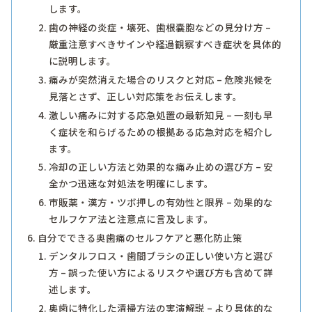
します。
歯の神経の炎症・壊死、歯根嚢胞などの見分け方 –
厳重注意すべきサインや経過観察すべき症状を具体的
に説明します。
痛みが突然消えた場合のリスクと対応 – 危険兆候を
見落とさず、正しい対応策をお伝えします。
激しい痛みに対する応急処置の最新知見 – 一刻も早
く症状を和らげるための根拠ある応急対応を紹介し
ます。
冷却の正しい方法と効果的な痛み止めの選び方 – 安
全かつ迅速な対処法を明確にします。
市販薬・漢方・ツボ押しの有効性と限界 – 効果的な
セルフケア法と注意点に言及します。
自分でできる奥歯痛のセルフケアと悪化防止策
デンタルフロス・歯間ブラシの正しい使い方と選び
方 – 誤った使い方によるリスクや選び方も含めて詳
述します。
奥歯に特化した清掃方法の実演解説 – より具体的な