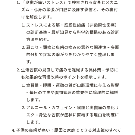
「奥歯が痛いストレス」で検索される背景とメカニ
ズム – 心身の緊張が口腔に及ぼす影響と、その裏付
けを解説します。
ストレスによる筋・筋膜性歯痛（非歯原性歯痛）
の診断基準 – 最新知見から科学的根拠のある診断
方法を紹介。
肩こり・頭痛と奥歯の痛みの意外な関連性 – 多面
的分析で症状の繋がりをわかりやすく整理しま
す。
生活習慣の見直しで痛みを軽減する具体策 – 予防に
も効果的な習慣改善のポイントを提示します。
食習慣・睡眠・運動の質が口腔環境に与える影響
– 毎日の工夫や習慣管理の重要性に論理的に解説
します。
アルコール・カフェイン・喫煙と奥歯痛の悪化リ
スク – 身近な習慣が症状に直結する理由を明確に
します。
子供の奥歯が痛い：原因と家庭でできる対応策のすべて