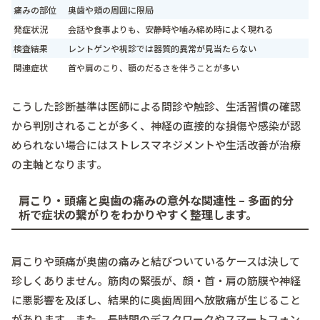
痛みの部位
奥歯や頬の周囲に限局
発症状況
会話や食事よりも、安静時や噛み締め時によく現れる
検査結果
レントゲンや視診では器質的異常が見当たらない
関連症状
首や肩のこり、顎のだるさを伴うことが多い
こうした診断基準は医師による問診や触診、生活習慣の確認
から判別されることが多く、神経の直接的な損傷や感染が認
められない場合にはストレスマネジメントや生活改善が治療
の主軸となります。
肩こり・頭痛と奥歯の痛みの意外な関連性 – 多面的分
析で症状の繋がりをわかりやすく整理します。
肩こりや頭痛が奥歯の痛みと結びついているケースは決して
珍しくありません。筋肉の緊張が、顔・首・肩の筋膜や神経
に悪影響を及ぼし、結果的に奥歯周囲へ放散痛が生じること
があります。また、長時間のデスクワークやスマートフォン