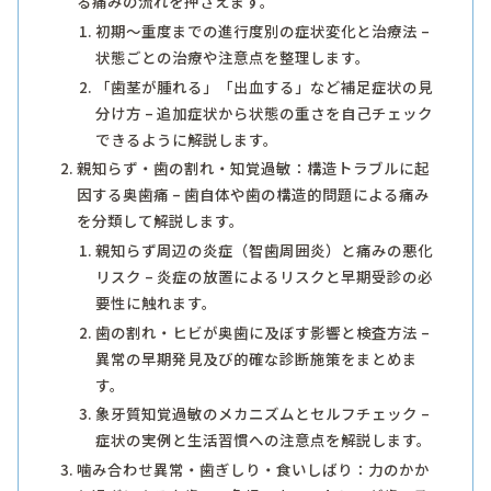
る痛みの流れを押さえます。
初期～重度までの進行度別の症状変化と治療法 –
状態ごとの治療や注意点を整理します。
「歯茎が腫れる」「出血する」など補足症状の見
分け方 – 追加症状から状態の重さを自己チェック
できるように解説します。
親知らず・歯の割れ・知覚過敏：構造トラブルに起
因する奥歯痛 – 歯自体や歯の構造的問題による痛み
を分類して解説します。
親知らず周辺の炎症（智歯周囲炎）と痛みの悪化
リスク – 炎症の放置によるリスクと早期受診の必
要性に触れます。
歯の割れ・ヒビが奥歯に及ぼす影響と検査方法 –
異常の早期発見及び的確な診断施策をまとめま
す。
象牙質知覚過敏のメカニズムとセルフチェック –
症状の実例と生活習慣への注意点を解説します。
噛み合わせ異常・歯ぎしり・食いしばり：力のかか