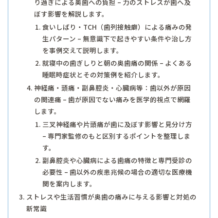
り過ぎによる奥歯への負担 – 力のストレスが歯へ及
ぼす影響を解説します。
食いしばり・TCH（歯列接触癖）による痛みの発
生パターン – 無意識下で起きやすい条件や治し方
を事例交えて説明します。
就寝中の歯ぎしりと朝の奥歯痛の関係 – よくある
睡眠時症状とその対策例を紹介します。
神経痛・頭痛・副鼻腔炎・心臓病等：歯以外が原因
の関連痛 – 歯が原因でない痛みを医学的視点で網羅
します。
三叉神経痛や片頭痛が歯に及ぼす影響と見分け方
– 専門家監修のもと区別するポイントを整理しま
す。
副鼻腔炎や心臓病による歯痛の特徴と専門受診の
必要性 – 歯以外の疾患兆候の場合の適切な医療機
関を案内します。
ストレスや生活習慣が奥歯の痛みに与える影響と対処の
新常識