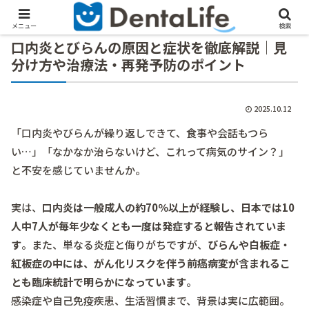
メニュー
検索
口内炎とびらんの原因と症状を徹底解説｜見
分け方や治療法・再発予防のポイント
2025.10.12
「口内炎やびらんが繰り返しできて、食事や会話もつら
い…」「なかなか治らないけど、これって病気のサイン？」
と不安を感じていませんか。
実は、
口内炎は一般成人の約70％以上が経験し、日本では10
人中7人が毎年少なくとも一度は発症すると報告されていま
す
。また、単なる炎症と侮りがちですが、
びらんや白板症・
紅板症の中には、がん化リスクを伴う前癌病変が含まれるこ
とも臨床統計で明らかになっています
。
感染症や自己免疫疾患、生活習慣まで、背景は実に広範囲。