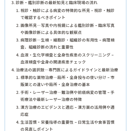
診断・鑑別診断の最新知見と臨床現場の流れ
視診・触診による病変の特徴的な所見 – 視診・触診
で確認するべきポイント
画像所見―写真や内視鏡による鑑別診断 – 臨床写真
や画像診断による具体的な観察点
病理診断―生検・細胞診・組織診の有用性 – 病理検
査、組織診断の流れと重要性
血液・生化学検査と全身性疾患のスクリーニング –
血液検査や全身の関連疾患チェック
治療法の選択肢―専門医によるガイドラインと最新治療
標準的な薬物治療―局所・全身投与の使い分け – 市
販薬との違いや局所・全身治療の基本
手術・レーザー治療―難治例や前癌病変の管理 – 手
術療法や最新レーザー治療の特徴
漢方治療のエビデンスと適応 – 漢方薬の活用例や適
応症
生活習慣・栄養指導の重要性 – 日常生活や食事習慣
の見直しポイント