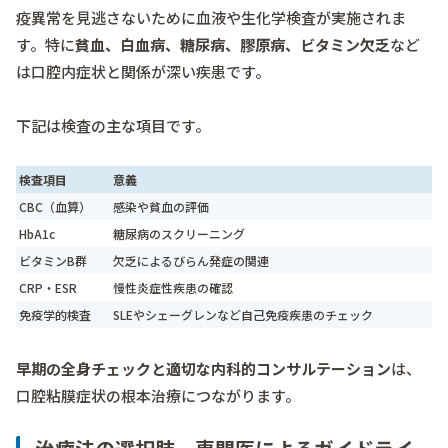
疫異常を見逃さないために血液や生化学検査が実施されま
す。特に
貧血、白血病、糖尿病、膠原病、ビタミン欠乏
など
は口腔内症状と関係が深い疾患です。
下記は検査の主な項目です。
検査項目
意義
CBC（血算）
感染や貧血の評価
HbA1c
糖尿病のスクリーニング
ビタミンB群
欠乏によるびらん発症の関連
CRP・ESR
慢性炎症性疾患の確認
免疫学的検査
SLEやシェーグレンなど自己免疫疾患のチェック
早期の全身チェックと適切な内科的コンサルテーション
は、
口腔粘膜症状の根本治療につながります。