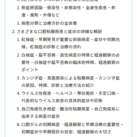
発症原因論―感染性・非感染性・全身性疾患・刺
激・薬剤・外傷など
病態分類と治療方針の全体像
さまざまな口腔粘膜疾患と症状の詳細な解説
紅板症―早期発見が重要な前癌病変 – 症状や初期兆
候、紅板症の診断と治療の流れ
白板症・扁平苔癬―良性病変の特徴と経過観察の必
要性 – 白板症や扁平苔癬の臨床的特徴、経過観察の
ポイント
カンジダ症―真菌感染による粘膜病変 – カンジダ症
の原因、特徴、診断と治療方法の紹介
ウイルス性疾患―ヘルペス・帯状疱疹・手足口病 –
代表的なウイルス疾患の具体的症状や診断
自己免疫性水疱症―難治性粘膜病変 – 自己免疫系に
由来する病変の症状
口腔がんの初期病変―経過観察と早期治療の重要性 –
初期症状や早期受診の目安、経過観察の大切さ