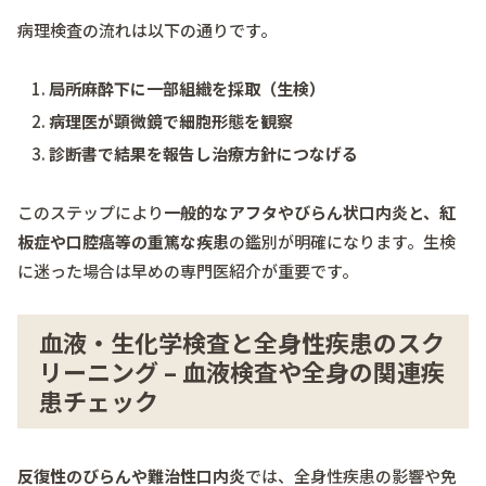
病理検査の流れは以下の通りです。
局所麻酔下に一部組織を採取（生検）
病理医が顕微鏡で細胞形態を観察
診断書で結果を報告し治療方針につなげる
このステップにより
一般的なアフタやびらん状口内炎と、紅
板症や口腔癌等の重篤な疾患
の鑑別が明確になります。生検
に迷った場合は早めの専門医紹介が重要です。
血液・生化学検査と全身性疾患のスク
リーニング – 血液検査や全身の関連疾
患チェック
反復性のびらんや難治性口内炎
では、全身性疾患の影響や免