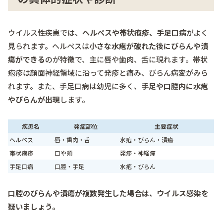
ウイルス性疾患では、
ヘルペスや帯状疱疹、手足口病
がよく
見られます。ヘルペスは
小さな水疱が破れた後にびらんや潰
瘍ができる
のが特徴で、主に唇や歯肉、舌に現れます。帯状
疱疹は顔面神経領域に沿って発疹と痛み、びらん病変がみら
れます。また、手足口病は幼児に多く、
手足や口腔内に水疱
やびらんが出現
します。
疾患名
発症部位
主要症状
ヘルペス
唇・歯肉・舌
水疱・びらん・潰瘍
帯状疱疹
口や頬
発疹・神経痛
手足口病
口腔・手足
水疱・びらん
口腔のびらんや潰瘍が複数発生した場合は、ウイルス感染を
疑いましょう。