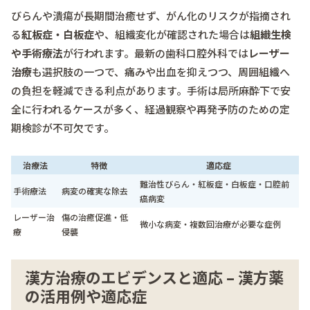
びらんや潰瘍が長期間治癒せず、がん化のリスクが指摘され
る
紅板症・白板症
や、組織変化が確認された場合は
組織生検
や手術療法
が行われます。最新の歯科口腔外科では
レーザー
治療
も選択肢の一つで、痛みや出血を抑えつつ、周囲組織へ
の負担を軽減できる利点があります。手術は局所麻酔下で安
全に行われるケースが多く、経過観察や再発予防のための定
期検診が不可欠です。
治療法
特徴
適応症
難治性びらん・紅板症・白板症・口腔前
手術療法
病変の確実な除去
癌病変
レーザー治
傷の治癒促進・低
微小な病変・複数回治療が必要な症例
療
侵襲
漢方治療のエビデンスと適応 – 漢方薬
の活用例や適応症