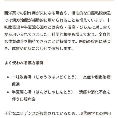
西洋薬での副作用が気になる場合や、慢性的な口腔粘膜疾患
では
漢方治療
が補助的に用いられることも増えています。
十
味敗毒湯
や
半夏瀉心湯
などは炎症・潰瘍・びらんに対し古く
から用いられてきました。科学的根拠も増えており、全身的
な体質改善を期待できることが特徴です。医師の診断に基づ
き、体質や症状に合わせて選択します。
よく使われる漢方薬例
十味敗毒湯（じゅうみはいどくとう）：炎症や創傷治癒
促進
半夏瀉心湯（はんげしゃしんとう）：潰瘍や消化不良を
伴う口腔病変
十分なエビデンスが報告されているため、現代医学との併用