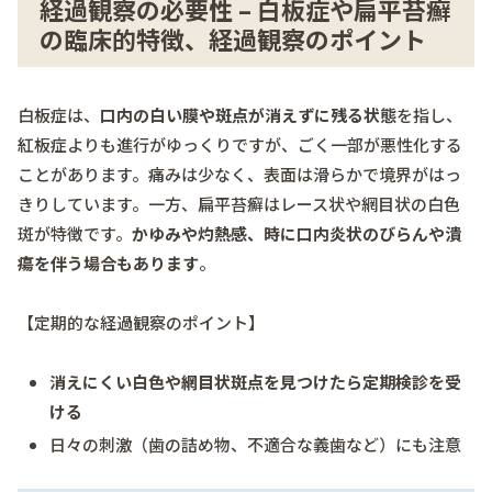
経過観察の必要性 – 白板症や扁平苔癬
の臨床的特徴、経過観察のポイント
白板症は、
口内の白い膜や斑点が消えずに残る状態
を指し、
紅板症よりも進行がゆっくりですが、ごく一部が悪性化する
ことがあります。痛みは少なく、表面は滑らかで境界がはっ
きりしています。一方、扁平苔癬はレース状や網目状の白色
斑が特徴です。
かゆみや灼熱感、時に口内炎状のびらんや潰
瘍を伴う場合もあります
。
【定期的な経過観察のポイント】
消えにくい白色や網目状斑点を見つけたら定期検診を受
ける
日々の刺激（歯の詰め物、不適合な義歯など）にも注意