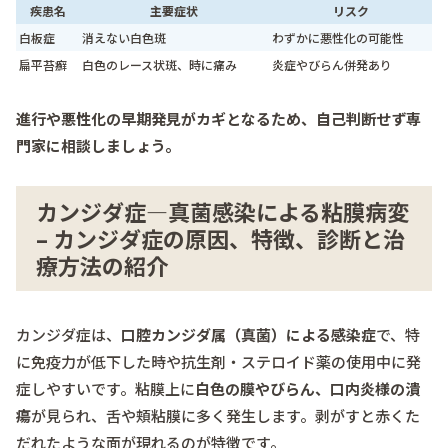
疾患名
主要症状
リスク
白板症
消えない白色斑
わずかに悪性化の可能性
扁平苔癬
白色のレース状斑、時に痛み
炎症やびらん併発あり
進行や悪性化の早期発見がカギとなるため、自己判断せず専
門家に相談しましょう。
カンジダ症―真菌感染による粘膜病変
– カンジダ症の原因、特徴、診断と治
療方法の紹介
カンジダ症は、
口腔カンジダ属（真菌）による感染症
で、特
に免疫力が低下した時や抗生剤・ステロイド薬の使用中に発
症しやすいです。粘膜上に
白色の膜やびらん、口内炎様の潰
瘍
が見られ、舌や頬粘膜に多く発生します。剥がすと赤くた
だれたような面が現れるのが特徴です。