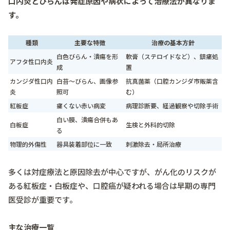
口内炎とびらんは発症原因や病状によって治療法が異なりま
す。
種類
主要な特徴
治療の基本方針
白色びらん・潰瘍を形
軟膏（ステロイドなど）、鎮痛処
アフタ性口内炎
成
置
カンジダ性口内
白苔～びらん、画像参
抗真菌薬（口腔カンジダ市販薬含
炎
照可
む）
紅板症
痛くない赤い病変
病理診断要、経過観察や切除手術
白い膜、潰瘍合併もあ
白板症
生検と外科的切除
る
物理的外傷性
器具装着部位に一致
刺激除去・局所治療
多くは対症療法と原因除去が中心ですが、がん化のリスクが
ある紅板症・白板症や、口腔癌が疑われる場合は早期の専門
医受診が重要です。
主な治療一覧