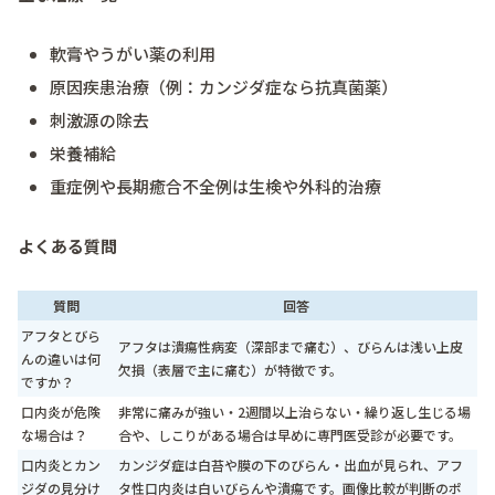
軟膏やうがい薬の利用
原因疾患治療（例：カンジダ症なら抗真菌薬）
刺激源の除去
栄養補給
重症例や長期癒合不全例は生検や外科的治療
よくある質問
質問
回答
アフタとびら
アフタは潰瘍性病変（深部まで痛む）、びらんは浅い上皮
んの違いは何
欠損（表層で主に痛む）が特徴です。
ですか？
口内炎が危険
非常に痛みが強い・2週間以上治らない・繰り返し生じる場
な場合は？
合や、しこりがある場合は早めに専門医受診が必要です。
口内炎とカン
カンジダ症は白苔や膜の下のびらん・出血が見られ、アフ
ジダの見分け
タ性口内炎は白いびらんや潰瘍です。画像比較が判断のポ