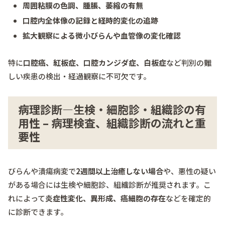
周囲粘膜の色調、腫脹、萎縮の有無
口腔内全体像の記録と経時的変化の追跡
拡大観察による微小びらんや血管像の変化確認
特に
口腔癌、紅板症、口腔カンジダ症、白板症
など判別の難
しい疾患の検出・経過観察に不可欠です。
病理診断―生検・細胞診・組織診の有
用性 – 病理検査、組織診断の流れと重
要性
びらんや潰瘍病変で
2週間以上治癒しない場合
や、悪性の疑い
がある場合には生検や細胞診、組織診断が推奨されます。こ
れによって
炎症性変化、異形成、癌細胞の存在
などを確定的
に診断できます。