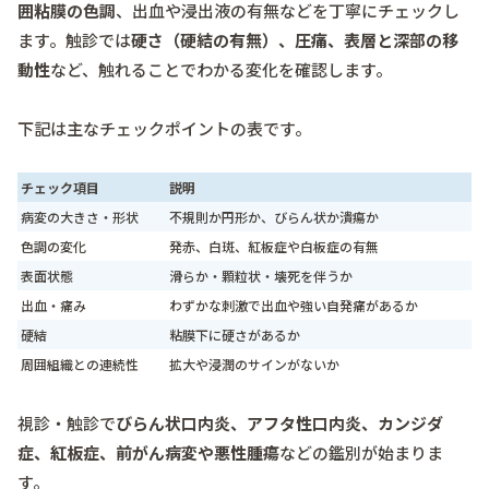
囲粘膜の色調
、出血や浸出液の有無などを丁寧にチェックし
ます。触診では
硬さ（硬結の有無）、圧痛、表層と深部の移
動性
など、触れることでわかる変化を確認します。
下記は主なチェックポイントの表です。
チェック項目
説明
病変の大きさ・形状
不規則か円形か、びらん状か潰瘍か
色調の変化
発赤、白斑、紅板症や白板症の有無
表面状態
滑らか・顆粒状・壊死を伴うか
出血・痛み
わずかな刺激で出血や強い自発痛があるか
硬結
粘膜下に硬さがあるか
周囲組織との連続性
拡大や浸潤のサインがないか
視診・触診で
びらん状口内炎、アフタ性口内炎、カンジダ
症、紅板症、前がん病変や悪性腫瘍
などの鑑別が始まりま
す。