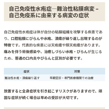
自己免疫性水疱症―難治性粘膜病変 –
自己免疫系に由来する病変の症状
自己免疫性水疱症は体が自分の粘膜組織を攻撃する疾患であ
り、
口腔粘膜にびらんや水疱、潰瘍が繰り返し出現するのが
特徴
です。代表的な疾患には天疱瘡や類天疱瘡があります。
痛みを伴う術後感染や、治癒しづらい水疱・びらん
が生じる
ため、
普通の口内炎やびらんと区別が必要です
。
症状
対策
難治性水疱・潰瘍繰り返す
早期受診・専門医療機関での治療
放置すると全身症状を引き起こすリスクがありますので、頑
固な症状が続く場合は早めの受診が大切です。