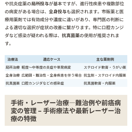
や抗炎症薬の
局所投与
が基本ですが、進行性疾患や複数部位
の病変がある場合は、
全身投与
も選択されます。市販薬と医
療用薬剤では有効成分や濃度に違いがあり、専門医の判断に
よる適切な選択が症状の改善に繋がります。特に口腔カンジ
ダなど感染が疑われる際は、
抗真菌薬
の使用が推奨されま
す。
治療法
適応ケース
主な薬剤例
局所治療
軽度～中等度の炎症や単発病変
ステロイド軟膏・うがい薬
全身治療
広範囲・難治性・全身疾患を伴う場合
抗生剤・ステロイド内服薬
抗真菌薬
口腔カンジダなどの感染症
抗真菌軟膏・内服薬
手術・レーザー治療―難治例や前癌病
変の管理 – 手術療法や最新レーザー治
療の特徴