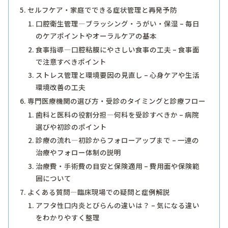
セルフケア・家庭でできる症状管理と再発予防
口腔衛生管理―ブラッシング・うがい・保湿 – 毎日
のケアポイントやオーラルケアの基本
食事指導―口腔粘膜にやさしい食事の工夫 – 食事面
で注意すべきポイント
ストレス管理と環境要因の見直し – 心身ケアや生活
環境改善の工夫
専門医療機関の選び方・受診のタイミングと診療フロー
歯科と医科の役割分担―何科を受診すべきか – 病院
選びや初診のポイント
診療の流れ―初診からフォローアップまで – 一連の
治療やフォロー体制の説明
治療費・手術費の目安と保険適用 – 費用面や保険範
囲について
よくある質問―臨床現場での疑問と症例解説
アフタ性口内炎とびらんの違いは？ – 気になる違い
をわかりやすく整理