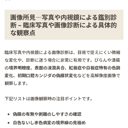
画像所見―写真や内視鏡による鑑別診
断 – 臨床写真や画像診断による具体的
な観察点
臨床写真や内視鏡による画像診断は、目視で捉えにくい微細
な変化や、診断に迷う場合に非常に有用です。びらんや潰瘍
の
境界明瞭度、表面の浸潤具合、紅板症や白板症特有の色調
変化、初期口腔カンジダの偽膜状変化
などを高解像度画像で
観察します。
下記リストは画像観察時の注目ポイントです。
偽膜の有無や剥離のしやすさの確認
白色ないし赤色病変の境界線の見極め