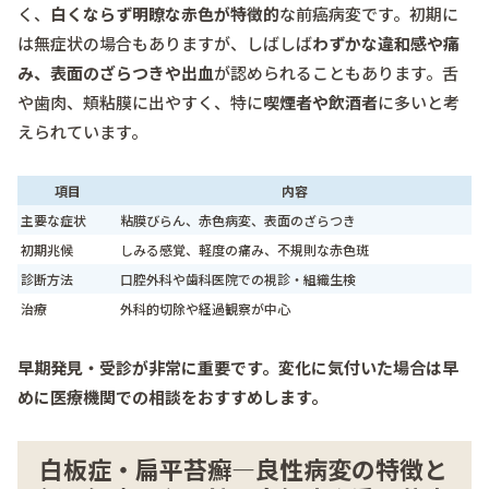
く、
白くならず明瞭な赤色が特徴的
な前癌病変です。初期に
は無症状の場合もありますが、しばしば
わずかな違和感や痛
み、表面のざらつきや出血
が認められることもあります。舌
や歯肉、頬粘膜に出やすく、特に
喫煙者や飲酒者
に多いと考
えられています。
項目
内容
主要な症状
粘膜びらん、赤色病変、表面のざらつき
初期兆候
しみる感覚、軽度の痛み、不規則な赤色斑
診断方法
口腔外科や歯科医院での視診・組織生検
治療
外科的切除や経過観察が中心
早期発見・受診が非常に重要です。変化に気付いた場合は早
めに医療機関での相談をおすすめします。
白板症・扁平苔癬―良性病変の特徴と