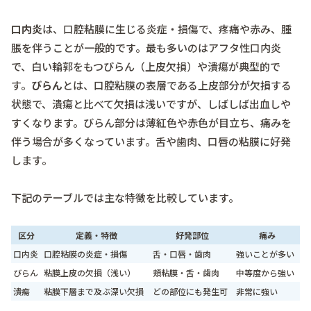
口内炎
は、口腔粘膜に生じる炎症・損傷で、疼痛や赤み、腫
脹を伴うことが一般的です。最も多いのはアフタ性口内炎
で、白い輪郭をもつびらん（上皮欠損）や潰瘍が典型的で
す。
びらん
とは、口腔粘膜の表層である上皮部分が欠損する
状態で、潰瘍と比べて欠損は浅いですが、しばしば出血しや
すくなります。びらん部分は薄紅色や赤色が目立ち、痛みを
伴う場合が多くなっています。舌や歯肉、口唇の粘膜に好発
します。
下記のテーブルでは主な特徴を比較しています。
区分
定義・特徴
好発部位
痛み
口内炎
口腔粘膜の炎症・損傷
舌・口唇・歯肉
強いことが多い
びらん
粘膜上皮の欠損（浅い）
頬粘膜・舌・歯肉
中等度から強い
潰瘍
粘膜下層まで及ぶ深い欠損
どの部位にも発生可
非常に強い