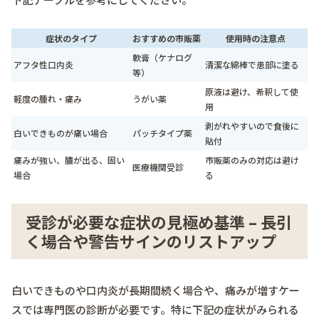
症状のタイプ
おすすめの市販薬
使用時の注意点
軟膏（ケナログ
アフタ性口内炎
清潔な綿棒で患部に塗る
等）
原液は避け、希釈して使
軽度の腫れ・痛み
うがい薬
用
剥がれやすいので食後に
白いできものが痛い場合
パッチタイプ薬
貼付
痛みが強い、膿が出る、固い
市販薬のみの対応は避け
医療機関受診
場合
る
受診が必要な症状の見極め基準 – 長引
く場合や警告サインのリストアップ
白いできものや口内炎が長期間続く場合や、痛みが増すケー
スでは専門医の診断が必要です。特に下記の症状がみられる