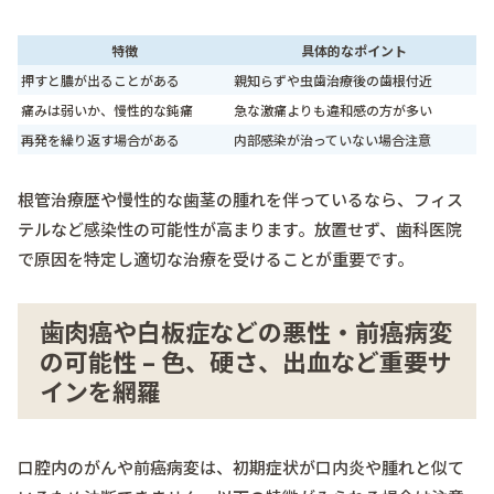
特徴
具体的なポイント
押すと膿が出ることがある
親知らずや虫歯治療後の歯根付近
痛みは弱いか、慢性的な鈍痛
急な激痛よりも違和感の方が多い
再発を繰り返す場合がある
内部感染が治っていない場合注意
根管治療歴や慢性的な歯茎の腫れを伴っているなら、フィス
テルなど感染性の可能性が高まります。放置せず、歯科医院
で原因を特定し適切な治療を受けることが重要です。
歯肉癌や白板症などの悪性・前癌病変
の可能性 – 色、硬さ、出血など重要サ
インを網羅
口腔内のがんや前癌病変は、初期症状が口内炎や腫れと似て