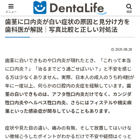
メニュー
検索
歯茎に口内炎が白い症状の原因と見分け方を
歯科医が解説｜写真比較と正しい対処法
2025.08.28
歯茎に白いできものや口内炎が現れたとき、「これって本当
に口内炎？」「治るまでどう過ごせばいい？」と不安を感じ
る方は少なくありません。実際、日本人の成人のうち約4割が
年に一度以上、何らかの口腔内の炎症を経験しています。
歯
茎の白いできものは、アフタ性口内炎だけでなく、カンジダ
性口内炎やヘルペス性口内炎、さらにはフィステルや根尖病
巣といった感染症が関与していることもあります。
症状や見た目の違い、痛みの有無、そして放置してはいけな
い徴候――こうしたポイントがわかるだけで不安や疑問はぐっと