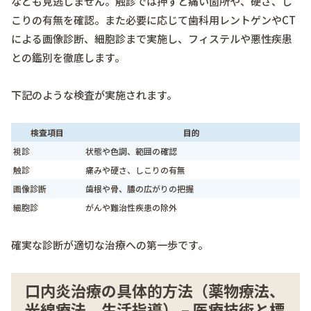
なども見逃しません。触診では押すと痛い箇所や、硬さ、し
こりの有無を確認。また必要に応じて歯科用レントゲンやCT
による画像診断、細胞診まで実施し、フィステルや悪性疾患
との鑑別を徹底します。
下記のような検査が実施されます。
検査項目
目的
視診
状態や色調、範囲の確認
触診
痛みや硬さ、しこりの有無
画像診断
歯根や骨、膿の広がりの把握
細胞診
がんや難治性疾患の除外
確実な診断が適切な治療への第一歩です。
口内炎治療の具体的方法（薬物療法、
光線療法、生活指導） – 医療技術と標