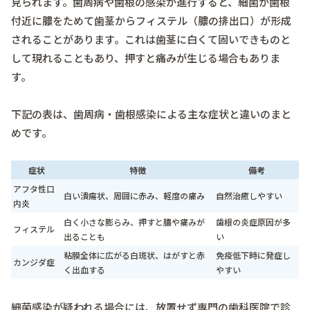
見られます。歯周病や歯根の感染が進行すると、細菌が歯根
付近に膿をためて歯茎からフィステル（膿の排出口）が形成
されることがあります。これは歯茎に白くて固いできものと
して現れることもあり、押すと痛みが生じる場合もありま
す。
下記の表は、歯周病・歯根感染による主な症状と違いのまと
めです。
症状
特徴
備考
アフタ性口
白い潰瘍状、周囲に赤み、軽度の痛み
自然治癒しやすい
内炎
白く小さな膨らみ、押すと膿や痛みが
歯根の炎症原因が多
フィステル
出ることも
い
粘膜全体に広がる白斑状、はがすと赤
免疫低下時に発症し
カンジダ症
く出血する
やすい
細菌感染が疑われる場合には、放置せず専門の歯科医院で診