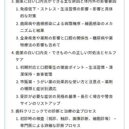
歯茎に白い口内炎ができる主な原因と体内外の影響要因
免疫低下・ストレス・生活習慣の影響 – 影響と具体
的な対策
歯周病や歯根感染による病理機序 – 細菌感染のメカ
ニズムと結果
全身疾患や薬剤の影響と口腔の関係性 – 糖尿病や薬
物療法の影響も含めて
歯茎の白い口内炎・できものへの正しい対処法とセルフ
ケア
初期対応と口腔衛生の徹底ポイント – 生活習慣・清
潔保持・食事管理
市販薬・うがい薬の効果的な使い方と注意点 – 薬剤
の種類と症状別適応
受診が必要な症状の見極め基準 – 長引く場合や警告
サインのリストアップ
歯科クリニックでの診断と治療の全プロセス
初診時の検査（視診、触診、画像診断、細胞診等） –
専門医による詳細な診断プロセス