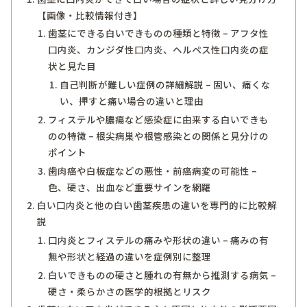
【画像・比較情報付き】
歯茎にできる白いできものの種類と特徴 – アフタ性
口内炎、カンジダ性口内炎、ヘルペス性口内炎の症
状と見た目
自己判断が難しい症例の詳細解説 – 固い、痛くな
い、押すと痛い場合の違いと理由
フィステルや膿瘍など感染症に由来する白いできも
のの特徴 – 根尖病巣や根管感染との関係と見分けの
ポイント
歯肉癌や白板症などの悪性・前癌病変の可能性 –
色、硬さ、出血など重要サインを網羅
白い口内炎と他の白い歯茎疾患の違いを専門的に比較解
説
口内炎とフィステルの痛みや形状の違い – 痛みの有
無や形状と経過の違いを症例別に整理
白いできものの硬さと腫れの有無から推測する病気 –
硬さ・柔らかさの医学的根拠とリスク