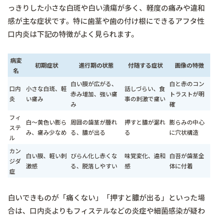
っきりした小さな白斑や白い潰瘍が多く、軽度の痛みや違和
感が主な症状です。特に歯茎や歯の付け根にできるアフタ性
口内炎は下記の特徴がよく見られます。
病変
初期症状
進行期の状態
付随する症状
画像の特徴
名
白い膜が広がる、
白と赤のコン
口内
小さな白斑、軽
話しづらい、食
赤み増加、強い痛
トラストが明
炎
い痛み
事の刺激で痛い
み
確
フィ
白〜黄色い膨ら
周囲の歯茎が腫れ
押すと膿が漏れ
膨らみの中心
ステ
み、痛み少なめ
る、膿が出る
る
に穴状構造
ル
カン
白い膜、軽い刺
びらん化し赤くな
味覚変化、違和
白苔が歯茎全
ジダ
激感
る、脱落しやすい
感
体に付着
症
白いできものが「痛くない」「押すと膿が出る」といった場
合は、口内炎よりもフィステルなどの炎症や細菌感染が疑わ