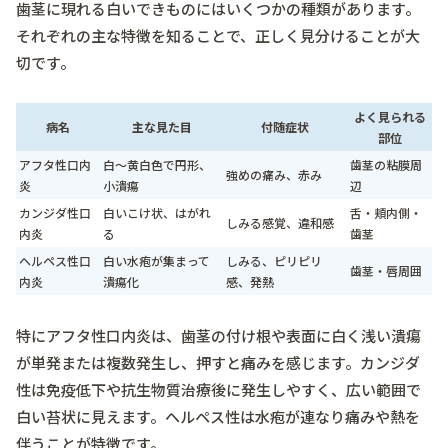
歯茎に現れる白いできものにはいくつかの種類があります。
それぞれの主な特徴を知ることで、正しく見分けることが大
切です。
よく見られる
病名
主な見た目
付随症状
部位
アフタ性口内
白～黄白色で円形、
歯茎の粘膜周
強めの痛み、赤み
炎
小潰瘍
辺
カンジダ性口
白いこけ状、はがれ
舌・頬内側・
しみる感覚、違和感
内炎
る
歯茎
ヘルペス性口
白い水疱が集まって
しみる、ピリピリ
歯茎・唇周囲
内炎
潰瘍化
感、発熱
特にアフタ性口内炎は、歯茎の付け根や表面に白く浅い潰瘍
が単発または複数発生し、押すと痛みを感じます。カンジダ
性は免疫低下や抗生物質治療後に発生しやすく、広い範囲で
白い苔状に見えます。ヘルペス性は水疱が連なり痛みや熱を
伴うことが特徴です。