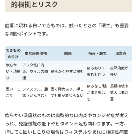
的根拠とリスク
歯茎に現れる白いできものは、触ったときの「硬さ」も重要
な判断ポイントです。
できもの
主な疾患候補
触感
痛み・腫れ
注意点
の性状
軟らか
アフタ性口内
痛みあり・
自然治癒が
い・潰瘍
炎、ウイルス関
軟らかく押すと痛む
腫れも伴う
多い
状
連
痛みなし/膿
長期持続や
固い・し
フィステル、腫
固く弾力あり、押し
が出る場合
拡大は要注
こり
瘍（がん含む）
ても形が変わらない
も
意
軟らかい潰瘍状のものは典型的な口内炎やカンジダ症が考え
られ、免疫機能の低下やビタミン不足も関わります。一方、
押しても固いしこりの場合はフィステルやまれに腫瘍性病変