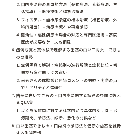
口内炎治療の具体的方法（薬物療法、光線療法、生
活指導） – 医療技術と標準治療法
フィステル・歯根感染症の根本治療（根管治療、外
科的処置） – 治療の流れや再発予防
難治性・悪性疾患の場合の対応と専門医連携 – 高度
医療が必要なケースも網羅
症例写真と実体験で理解する歯茎の白い口内炎・できも
のの推移
症例写真で解説：病態別の進行段階と症状比較 – 初
期から進行期までの違い
患者さんの体験談と医師コメントの掲載 – 実際の声
でリアリティと信頼性
歯茎に白いできもの・口内炎に関する読者の疑問に答え
るQ&A集
よくある質問に対する科学的かつ具体的な回答 – 治
癒期間、予防法、診断、悪化の兆候など
白い歯茎できもの・口内炎の予防法と健康な歯茎を維持
する生活習慣