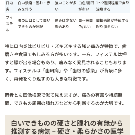
口内
白い潰瘍・腫れ・赤
強いことが多
白色/周囲
1～2週間程度で自然
炎
みを伴う
い
が赤い
治癒する
フィ
膿の出口として白い
痛みは少ない
白～黄白
歯根感染が持続する
ステ
できものが出現
場合あり
色/丸い
限り消えない
ル
特に口内炎はピリピリ・ズキズキする強い痛みが特徴で、歯
磨きや食事でもしみる方が多いです。一方、フィステルは押
すと膿が出る場合もあり、痛みなく発見されることもありま
す。フィステルは「歯周病」や「歯根の感染」が背景に多
く、再発をくり返すのも大きな特徴です。
両者とも画像検索で似て見えますが、痛みの有無や持続期
間、できもの周囲の腫れ方などから判断するのが大切です。
白いできものの硬さと腫れの有無から
推測する病気 – 硬さ・柔らかさの医学