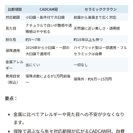
比較項目
CADCAM冠
セラミッククラウン
対応範囲
小臼歯・条件付で大臼歯
前歯から奥歯まで広く対応
ナチュラルで白いが艶感や透
見た目
天然歯に近い美しさ・透明感
明感はやや劣る
耐久性
約5～7年
約10年以上も持つ
2024年から小臼歯・一部の
ハイブリッド型は一部適用・フル
保険適用
大臼歯で適用可
セラミックは自費
金属アレル
出にくい
一切なし
ギー
費用目安
保険点数によるが1万円前後
保険外：約6万～15万円
（税込）
～
要点：
金属に比べてアレルギーや見た目への不安が少なくなり
ます。
保険で選ぶなら年々対応範囲が広がるCADCAM冠、自費