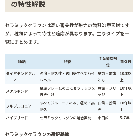
の特性解説
セラミッククラウンは高い審美性が魅力の歯科治療素材です
が、種類によって特性と適応が異なります。主なタイプを一
覧にまとめます。
主な適応部
種類
特徴
耐久性
位
ダイヤモンドジル
強度・耐久性・透明感すべてハイ
奥歯・前歯
10年以
コニア
レベル
とも
上
金属フレームの上にセラミックを
奥歯・ブリ
10年以
メタルボンド
焼き付け
ッジ
上
すべてジルコニアのみ、極めて高
臼歯・義歯
10年以
フルジルコニア
耐久
等
上
ハイブリッド
セラミックとレジンの混合素材
小臼歯
5-7年
セラミッククラウンの選択基準