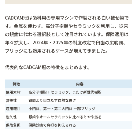
CADCAM冠は歯科用の専用マシンで作製される白い被せ物で
す。金属を使わず、高分子樹脂やセラミックを利用し、従来
の銀歯に代わる選択肢として注目されています。保険適用は
年々拡大し、2024年・2025年の制度改定で臼歯の広範囲、
ブリッジにも適用されるケースが増えてきました。
代表的なCADCAM冠の特徴をまとめます。
特徴
内容
使用素材
高分子樹脂＋セラミック、または新世代樹脂
審美性
銀歯より目立たず自然な白さ
適用範囲
小臼歯、第一・第二大臼歯 一部ブリッジ
耐久性
銀歯やオールセラミックに比べるとやや劣る
保険負担
保険診療で負担を抑えられる