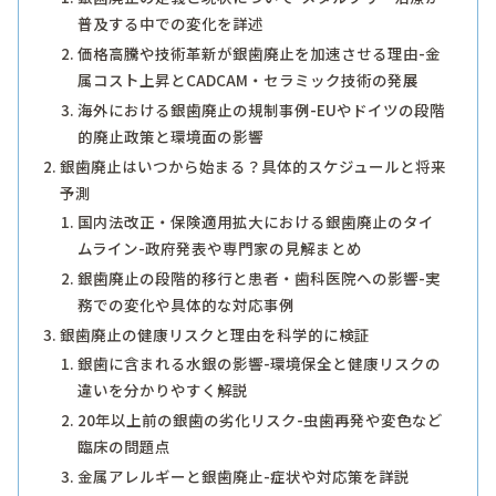
普及する中での変化を詳述
価格高騰や技術革新が銀歯廃止を加速させる理由-金
属コスト上昇とCADCAM・セラミック技術の発展
海外における銀歯廃止の規制事例-EUやドイツの段階
的廃止政策と環境面の影響
銀歯廃止はいつから始まる？具体的スケジュールと将来
予測
国内法改正・保険適用拡大における銀歯廃止のタイ
ムライン-政府発表や専門家の見解まとめ
銀歯廃止の段階的移行と患者・歯科医院への影響-実
務での変化や具体的な対応事例
銀歯廃止の健康リスクと理由を科学的に検証
銀歯に含まれる水銀の影響-環境保全と健康リスクの
違いを分かりやすく解説
20年以上前の銀歯の劣化リスク-虫歯再発や変色など
臨床の問題点
金属アレルギーと銀歯廃止-症状や対応策を詳説