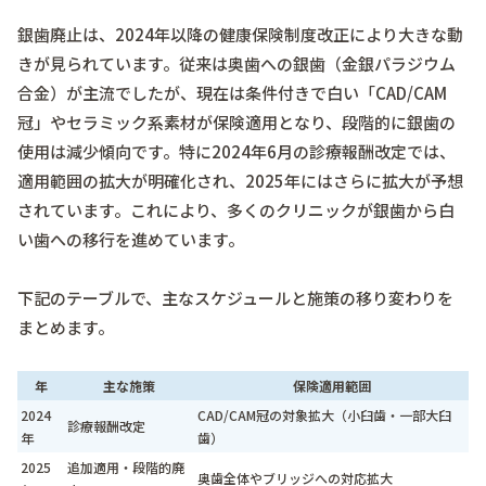
銀歯廃止は、2024年以降の健康保険制度改正により大きな動
きが見られています。従来は奥歯への銀歯（金銀パラジウム
合金）が主流でしたが、現在は条件付きで白い「CAD/CAM
冠」やセラミック系素材が保険適用となり、段階的に銀歯の
使用は減少傾向です。特に2024年6月の診療報酬改定では、
適用範囲の拡大が明確化され、2025年にはさらに拡大が予想
されています。これにより、多くのクリニックが銀歯から白
い歯への移行を進めています。
下記のテーブルで、主なスケジュールと施策の移り変わりを
まとめます。
年
主な施策
保険適用範囲
2024
CAD/CAM冠の対象拡大（小臼歯・一部大臼
診療報酬改定
年
歯）
2025
追加適用・段階的廃
奥歯全体やブリッジへの対応拡大