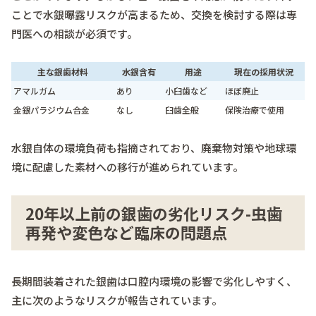
ことで水銀曝露リスクが高まるため、交換を検討する際は専
門医への相談が必須です。
主な銀歯材料
水銀含有
用途
現在の採用状況
アマルガム
あり
小臼歯など
ほぼ廃止
金銀パラジウム合金
なし
臼歯全般
保険治療で使用
水銀自体の環境負荷も指摘されており、廃棄物対策や地球環
境に配慮した素材への移行が進められています。
20年以上前の銀歯の劣化リスク-虫歯
再発や変色など臨床の問題点
長期間装着された銀歯は口腔内環境の影響で劣化しやすく、
主に次のようなリスクが報告されています。