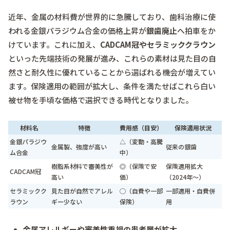
近年、金属の材料費が世界的に急騰しており、歯科治療に使
われる金銀パラジウム合金の価格上昇が
銀歯廃止
へ拍車をか
けています。これに加え、
CADCAM冠やセラミッククラウン
といった先端技術の発展が進み、これらの素材は見た目の自
然さと耐久性に優れていることから選ばれる機会が増えてい
ます。保険適用の範囲が拡大し、条件を満たせばこれら白い
被せ物を手頃な価格で選択できる時代となりました。
材料名
特徴
費用感（目安）
保険適用状況
金銀パラジウ
△（変動・高騰
金属製、強度が高い
従来の銀歯
ム合金
中）
樹脂系材料で審美性が
◎（保険で安
保険適用拡大
CADCAM冠
高い
価）
（2024年～）
セラミックク
見た目が自然でアレル
◯（自費や一部
一部適用・自費併
ラウン
ギー少ない
保険）
用
金属アレルギーや審美性重視の患者層が拡大