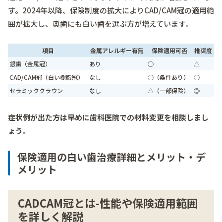
す。2024年以降、保険制度の拡大によりCAD/CAM冠の適用範
囲が拡大し、奥歯にも白い歯を選ぶ方が増えています。
項目
金属アレルギー有無
保険適用可否
推奨度
銀歯（金属冠）
あり
○
△
CAD/CAM冠（白い樹脂冠）
なし
○（条件あり）
○
セラミッククラウン
なし
△（一部保険）
◎
症状例が出た方は早めに歯科医院での材料変更を相談しまし
ょう。
保険適用の白い歯治療詳細とメリット・デ
メリット
CADCAM冠とは-性能や保険適用範囲
を詳しく解説