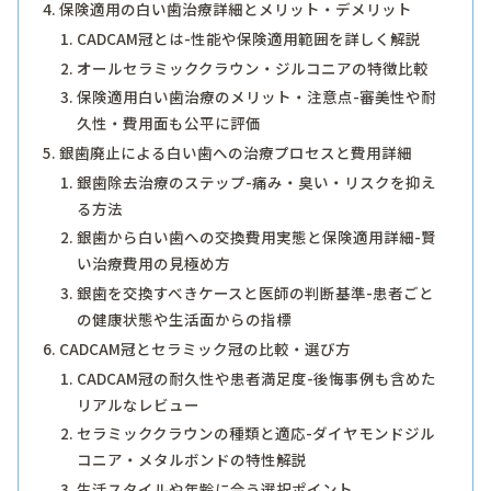
保険適用の白い歯治療詳細とメリット・デメリット
CADCAM冠とは-性能や保険適用範囲を詳しく解説
オールセラミッククラウン・ジルコニアの特徴比較
保険適用白い歯治療のメリット・注意点-審美性や耐
久性・費用面も公平に評価
銀歯廃止による白い歯への治療プロセスと費用詳細
銀歯除去治療のステップ-痛み・臭い・リスクを抑え
る方法
銀歯から白い歯への交換費用実態と保険適用詳細-賢
い治療費用の見極め方
銀歯を交換すべきケースと医師の判断基準-患者ごと
の健康状態や生活面からの指標
CADCAM冠とセラミック冠の比較・選び方
CADCAM冠の耐久性や患者満足度-後悔事例も含めた
リアルなレビュー
セラミッククラウンの種類と適応-ダイヤモンドジル
コニア・メタルボンドの特性解説
生活スタイルや年齢に合う選択ポイント