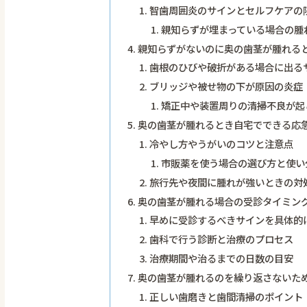
智歯周囲炎のサインとセルフケアの
親知らずが埋まっている場合の腫
親知らずがないのに奥の歯茎が腫れる
歯根のひびや破折がある場合に出る
ブリッジや被せ物の下が原因の炎症
矯正中や装置周りの清掃不良が起
奥の歯茎が腫れるとき自宅でできる応
冷やし方やうがいのコツと注意点
市販薬を使う場合の選び方と使い
旅行先や夜間に腫れが強いときの対
奥の歯茎が腫れる場合の受診タイミン
早めに受診するべきサインを具体的
歯科で行う診断と治療のプロセス
治療期間や治るまでの日数の目安
奥の歯茎が腫れるのを繰り返さないた
正しい歯磨きと歯間清掃のポイント