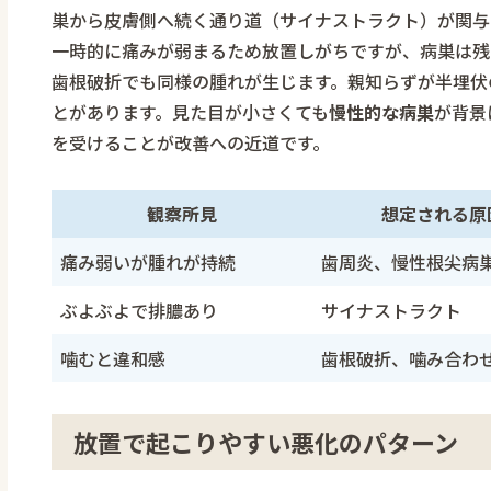
巣から皮膚側へ続く通り道（サイナストラクト）が関与
一時的に痛みが弱まるため放置しがちですが、病巣は残
歯根破折でも同様の腫れが生じます。親知らずが半埋伏
とがあります。見た目が小さくても
慢性的な病巣
が背景
を受けることが改善への近道です。
観察所見
想定される原
痛み弱いが腫れが持続
歯周炎、慢性根尖病
ぶよぶよで排膿あり
サイナストラクト
噛むと違和感
歯根破折、噛み合わ
放置で起こりやすい悪化のパターン