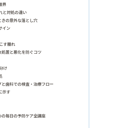
限界
れと対処の違い
ときの意外な落とし穴
サイン
こす腫れ
急処置と悪化を防ぐコツ
分け
処
グと歯科での検査・治療フロー
に示す
めの毎日の予防ケア全講座