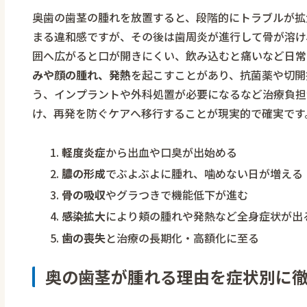
奥歯の歯茎の腫れを放置すると、段階的にトラブルが拡
まる違和感ですが、その後は歯周炎が進行して骨が溶け
囲へ広がると口が開きにくい、飲み込むと痛いなど日常
みや顔の腫れ、発熱
を起こすことがあり、抗菌薬や切開
う、インプラントや外科処置が必要になるなど治療負担
け、再発を防ぐケアへ移行することが現実的で確実です
軽度炎症
から出血や口臭が出始める
膿の形成
でぶよぶよに腫れ、噛めない日が増える
骨の吸収
やグラつきで機能低下が進む
感染拡大
により頬の腫れや発熱など全身症状が出
歯の喪失
と治療の長期化・高額化に至る
奥の歯茎が腫れる理由を症状別に