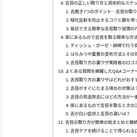
舌苔の正しい取り方と具体的なステ
舌磨き7つのポイント―舌苔の取
嘔吐反射を防止するコツと鏡を使
毎日できる簡単な舌苔取り習慣の
家にあるもので舌苔を取る簡単な方
ティッシュ・ガーゼ・綿棒で行う
はちみつや重曹の塗布方法とその
舌苔取り方の裏ワザ実践者の口コ
よくある質問を網羅したQ&Aコーナ
舌苔取り方の裏ワザはどれがおす
舌苔がすぐにたまる場合の対策は
舌苔の完全除去にはどの方法が一
家にあるもので舌苔を取るときの
舌が白い症状と舌苔の違いは？
舌苔の取り方が簡単の総まとめと継
舌苔ケアを続けることで得られる