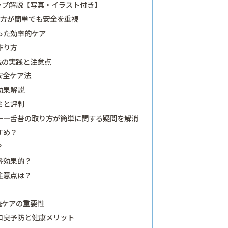
ップ解説【写真・イラスト付き】
り方が簡単でも安全を重視
った効率的ケア
作り方
法の実践と注意点
安全ケア法
効果解説
ミと評判
ー―舌苔の取り方が簡単に関する疑問を解消
すめ？
？
番効果的？
注意点は？
続ケアの重要性
口臭予防と健康メリット