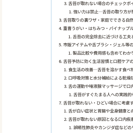
舌苔が取れない場合のチェックポ
強い力は禁止―舌苔の取り方が
舌苔取りの裏ワザ・家庭でできる自
重曹うがい・はちみつ・パイナップ
舌苔の完全除去に近づける工夫
市販アイテムや舌ブラシ・ジェル等
製品比較や費用感も含めてわか
舌苔予防に効く生活習慣と口腔ケア
食生活の改善―舌苔を溶かす食べ
口呼吸対策と水分補給による乾燥
舌の運動や唾液腺マッサージで口
舌苔がすぐたまる人への実践的
舌苔が取れない・ひどい場合に考慮
舌が白い症状と胃腸や全身健康と
舌苔が取れない原因となる口内疾
誤嚥性肺炎やカンジダ症などの