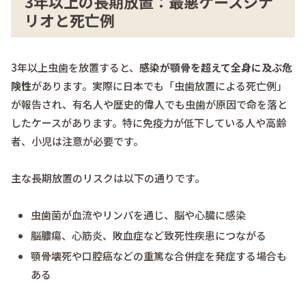
3年以上の長期放置：最悪ケースシナ
リオと死亡例
3年以上虫歯を放置すると、
感染が顎骨を超えて全身に及ぶ危
険性
があります。実際に日本でも「虫歯放置による死亡例」
が報告され、有名人や歴史的偉人でも虫歯が原因で命を落と
したケースがあります。特に免疫力が低下している人や高齢
者、小児は注意が必要です。
主な長期放置のリスクは以下の通りです。
虫歯菌が血流やリンパを通じ、脳や心臓に感染
脳膿瘍、心筋炎、敗血症など致死性疾患につながる
顎骨壊死や口腔癌などの重篤な合併症を発症する場合も
ある