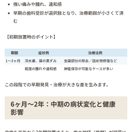
強い痛みや腫れ、違和感
早期の歯科受診が選択肢となり、治療範囲が小さくて済
む
【初期放置時のポイント】
期間
症状例
治療法例
1～3ヶ月
冷水痛、歯の黒ずみ
虫歯部分の除去／詰め物修復など
軽度の腫れや違和感
神経保存が可能なケースが多い
この段階での早期発見・治療が大きな差を生みます。
6ヶ月～2年：中期の病状変化と健康
影響