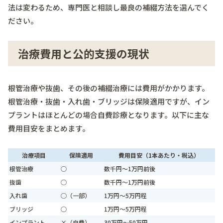
法は変わるため、専門医と相談し最良の補綴方法を選んでく
ださい。
治療費用と公的支援の現状
根管治療や抜歯、その後の補綴治療には費用がかかります。
根管治療・抜歯・入れ歯・ブリッジは保険適用ですが、イン
プラントはほとんどの場合自費診療となります。以下に主な
費用目安をまとめます。
治療項目
保険適用
費用目安（1本あたり・税込）
根管治療
○
数千円～1万円前後
抜歯
○
数千円～1万円前後
入れ歯
○（一部）
1万円～5万円程
ブリッジ
○
1万円～5万円程
インプラント
×（自費）
30万円～50万円