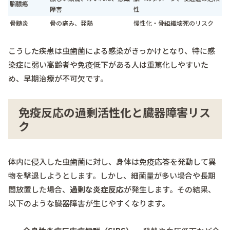
脳膿瘍
障害
性
骨髄炎
骨の痛み、発熱
慢性化・骨組織壊死のリスク
こうした疾患は虫歯菌による感染がきっかけとなり、特に感
染症に弱い高齢者や免疫低下がある人は重篤化しやすいた
め、早期治療が不可欠です。
免疫反応の過剰活性化と臓器障害リス
ク
体内に侵入した虫歯菌に対し、身体は免疫応答を発動して異
物を撃退しようとします。しかし、細菌量が多い場合や長期
間放置した場合、
過剰な炎症反応
が発生します。その結果、
以下のような臓器障害が生じやすくなります。