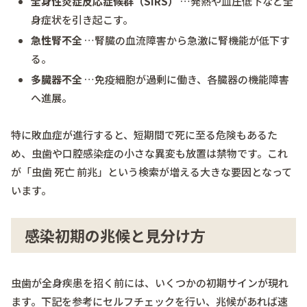
全身性炎症反応症候群（SIRS）
…発熱や血圧低下など全
身症状を引き起こす。
急性腎不全
…腎臓の血流障害から急激に腎機能が低下す
る。
多臓器不全
…免疫細胞が過剰に働き、各臓器の機能障害
へ進展。
特に敗血症が進行すると、短期間で死に至る危険もあるた
め、虫歯や口腔感染症の小さな異変も放置は禁物です。これ
が「虫歯 死亡 前兆」という検索が増える大きな要因となって
います。
感染初期の兆候と見分け方
虫歯が全身疾患を招く前には、いくつかの初期サインが現れ
ます。下記を参考にセルフチェックを行い、兆候があれば速