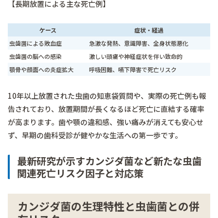
【長期放置による主な死亡例】
ケース
症状・経過
虫歯菌による敗血症
急激な発熱、意識障害、全身状態悪化
虫歯菌の脳への感染
激しい頭痛や神経症状を伴い致命的
顎骨や顔面への炎症拡大
呼吸困難、嚥下障害で死亡リスク
10年以上放置された虫歯の知恵袋質問や、実際の死亡例も報
告されており、放置期間が長くなるほど死亡に直結する確率
が高まります。歯や顎の違和感、強い痛みが消えても安心せ
ず、早期の歯科受診が健やかな生活への第一歩です。
最新研究が示すカンジダ菌など新たな虫歯
関連死亡リスク因子と対応策
カンジダ菌の生理特性と虫歯菌との併