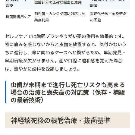
虫歯部分の正確な除去と滅菌
治療
軽減
耐性菌・カンジダ菌に対応した
重症化予防・全身感染
抗菌剤併用ケア
薬剤利用
の回避
セルフケアでは歯間ブラシやうがい薬の併用も効果的です。
特に痛みを感じないからと虫歯を放置すると、気付かないう
ちに進行し、命に関わるケースへと繋がるため、早期発見・
早期治療が欠かせません。歯や口腔に違和感を覚えた場合
は、速やかに歯科を受診しましょう。
虫歯が末期まで進行し死亡リスクも高まる
場合の治療と喪失歯の対応策（保存・補綴
の最新技術）
神経壊死後の根管治療・抜歯基準