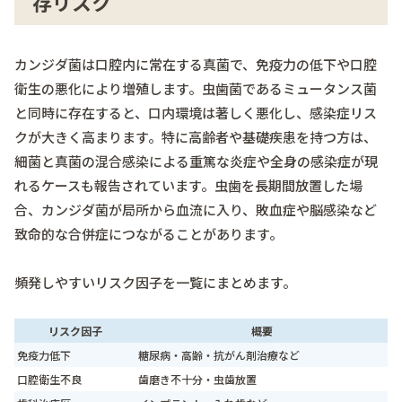
存リスク
カンジダ菌は口腔内に常在する真菌で、免疫力の低下や口腔
衛生の悪化により増殖します。虫歯菌であるミュータンス菌
と同時に存在すると、口内環境は著しく悪化し、感染症リス
クが大きく高まります。特に高齢者や基礎疾患を持つ方は、
細菌と真菌の混合感染による重篤な炎症や全身の感染症が現
れるケースも報告されています。虫歯を長期間放置した場
合、カンジダ菌が局所から血流に入り、敗血症や脳感染など
致命的な合併症につながることがあります。
頻発しやすいリスク因子を一覧にまとめます。
リスク因子
概要
免疫力低下
糖尿病・高齢・抗がん剤治療など
口腔衛生不良
歯磨き不十分・虫歯放置