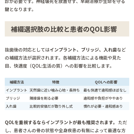
診が必要です。神経壊死を放置せず、早期治療が生命を守る
鍵となります。
補綴選択肢の比較と患者のQOL影響
抜歯後の対応としては
インプラント、ブリッジ、入れ歯
など
の補綴方法が選択されます。各補綴方法による機能や見た
目、快適度（QOL:生活の質）への影響を比較します。
補綴方法
特徴
QOLへの影響
インプラント
天然歯に近い噛み心地・長持ち
最も快適で違和感ほぼなし
ブリッジ
隣接歯を削る必要
違和感や負担がややあり
入れ歯
比較的安価だが取り外し式
慣れが必要・違和感あり
QOLを重視するならインプラントが最も推奨されます。
ただ
し、患者さんの骨の状態や全身疾患の有無によって最適な方