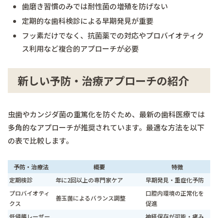
歯磨き習慣のみでは耐性菌の増殖を防げない
定期的な歯科検診による早期発見が重要
フッ素だけでなく、抗菌薬での対応やプロバイオティク
ス利用など複合的アプローチが必要
新しい予防・治療アプローチの紹介
虫歯やカンジダ菌の重篤化を防ぐため、最新の歯科医療では
多角的なアプローチが推奨されています。最適な方法を以下
の表で比較します。
予防・治療法
概要
特徴
定期検診
年に2回以上の専門家ケア
早期発見・重症化予防
プロバイオティ
口腔内環境の正常化を
善玉菌によるバランス調整
クス
促進
低侵襲レーザー
神経保存が可能・痛み