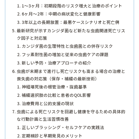
1～3ヶ月：初期段階のリスク増大と治療のポイント
6ヶ月～2年：中期の病状変化と健康影響
3年以上の長期放置：最悪ケースシナリオと死亡例
最新研究が示すカンジダ菌など新たな虫歯関連死亡リス
ク因子と対応策
カンジダ菌の生理特性と虫歯菌との併存リスク
フッ素耐性菌の増加と従来の虫歯ケアの課題
新しい予防・治療アプローチの紹介
虫歯が末期まで進行し死亡リスクも高まる場合の治療と
喪失歯の対応策（保存・補綴の最新技術）
神経壊死後の根管治療・抜歯基準
補綴選択肢の比較と患者のQOL影響
治療費用と公的支援の現状
虫歯による死亡リスクを回避し健康を守るための具体的
な行動計画と生活習慣改善
正しいブラッシング・セルフケアの実践法
定期検診と早期発見のメリット