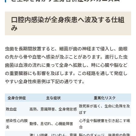
口腔内感染が全身疾患へ波及する仕組
み
虫歯を長期間放置すると、細菌が歯の神経まで侵入し、歯根
の先から骨や血管へ感染が及ぶことがあります。進行した虫
歯菌は血液の流れに乗って全身へ拡散し、時に心臓や脳など
の重要臓器にも影響を及ぼします。この経路を通して発症し
やすい全身性疾患例は下記の通りです。
全身合併症
主な症状
重篤化リスク
致死率が高く、生命に危険を及
敗血症
高熱、意識障害、全身倦怠感
ぼす
感染性心内膜
心不全や脳梗塞を引き起こす場
動悸、息切れ、心機能障害
炎
合
激しい頭痛、けいれん、意識
脳へのダメージ、後遺症の危険