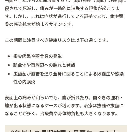
虫歯を半年から2年間放置すると、歯の神経（歯髄）が細菌に
侵されて死滅し、
痛みが一時的に消失
する現象が起こりま
す。しかし、これは症状が進行している証拠であり、歯や顎
骨の感染拡大が始まるサインです。
この期間に注意すべき健康リスクは以下の通りです。
根尖病巣や顎骨炎の発生
顔全体や首周辺への腫れと発熱
虫歯菌が血管を通り全身に回ることによる敗血症や感染
性心内膜炎
表面上の痛みが和らいでも、
歯が折れたり、歯ぐきの腫れ・
膿が出る状態
になるケースが増えます。治療は抜髄や抜歯に
なることが多く、治療費や身体的負担も大きくなります。