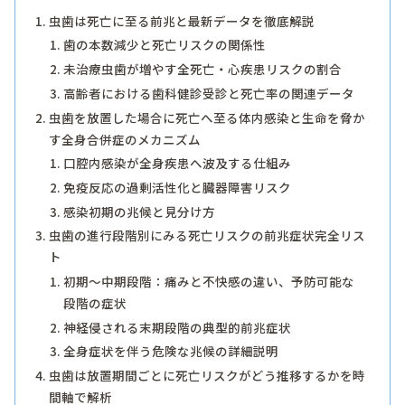
虫歯は死亡に至る前兆と最新データを徹底解説
歯の本数減少と死亡リスクの関係性
未治療虫歯が増やす全死亡・心疾患リスクの割合
高齢者における歯科健診受診と死亡率の関連データ
虫歯を放置した場合に死亡へ至る体内感染と生命を脅か
す全身合併症のメカニズム
口腔内感染が全身疾患へ波及する仕組み
免疫反応の過剰活性化と臓器障害リスク
感染初期の兆候と見分け方
虫歯の進行段階別にみる死亡リスクの前兆症状完全リス
ト
初期〜中期段階：痛みと不快感の違い、予防可能な
段階の症状
神経侵される末期段階の典型的前兆症状
全身症状を伴う危険な兆候の詳細説明
虫歯は放置期間ごとに死亡リスクがどう推移するかを時
間軸で解析