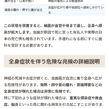
膿が出る・口臭が強い
神経の壊死による細菌感染
炎症が広がり骨や他部位へ感染しかけてい
歯茎の腫れ・押すと膿が出る
る
この状態を放置すると、細菌が血管や骨まで達し、全身へ感
染が拡大します。
虫歯が原因で死に至った有名人や実際の日
本の死亡例も報告されています。手遅れになる前にすぐに歯
科を受診する必要があります。
全身症状を伴う危険な兆候の詳細説明
神経の死滅や炎症が続くと、虫歯菌が血流に乗り全身へ広が
る危険性があります。
発熱・顔や首の腫れ・意識障害などの
全身症状が現れた場合は非常に危険です。
特に下記のような症状が現れた場合は、
重篤な感染症や敗血
症、脳炎
といった命に関わる病気を引き起こすことがありま