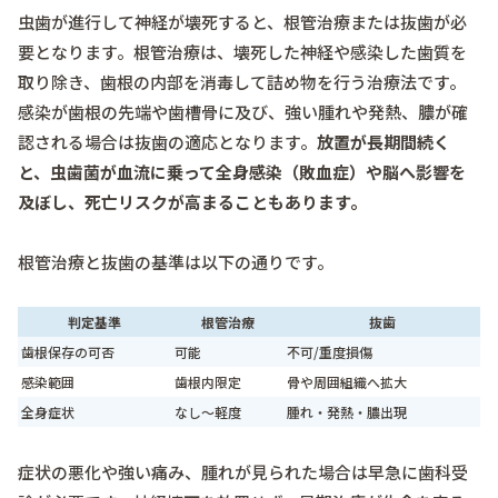
虫歯が進行して神経が壊死すると、根管治療または抜歯が必
要となります。根管治療は、壊死した神経や感染した歯質を
取り除き、歯根の内部を消毒して詰め物を行う治療法です。
感染が歯根の先端や歯槽骨に及び、強い腫れや発熱、膿が確
認される場合は抜歯の適応となります。
放置が長期間続く
と、虫歯菌が血流に乗って全身感染（敗血症）や脳へ影響を
及ぼし、死亡リスクが高まることもあります。
根管治療と抜歯の基準は以下の通りです。
判定基準
根管治療
抜歯
歯根保存の可否
可能
不可/重度損傷
感染範囲
歯根内限定
骨や周囲組織へ拡大
全身症状
なし～軽度
腫れ・発熱・膿出現
症状の悪化や強い痛み、腫れが見られた場合は早急に歯科受