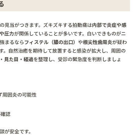
る
の見当がつきます。ズキズキする拍動痛は
内部で炎症や感
や圧力
が関係していることが多いです。白いできものがニ
強まるなら
フィステル（膿の出口）
や
根尖性歯周炎
が疑わ
す。自然治癒を期待して放置すると感染が拡大し、周囲の
・見た目・経過
を整理し、受診の緊急度を判断しましょ
らず周囲炎の可能性
要確認
談が安全です。