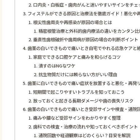
口内炎・白板症・歯肉がんと迷いやすいサインをチェ
フィステルができる原因と治療法を徹底ガイド！悪化や
根尖性歯周炎や再感染が原因の場合とは
精密根管治療と外科的歯内療法の違いをカンタン比
垂直性歯根破折や歯周病が原因の場合の判断ポイント
歯茎の白いできもので痛いとき自宅でやれる応急ケアと絶
家庭でできる口腔ケアと痛みを和らげるコツ
潰すのはNGなワケ
抗生物質だけには頼らない方がいい理由
歯茎に白いできもので痛い症状を放置すると悪化・再発
短期間で起こりやすいトラブルを知っておこう
放っておくと起きる長期ダメージや歯の喪失リスク
歯茎の白いできもので痛いとき受診サインや検査・通院
痛みや膿など受診サインをわかりやすく整理
歯科での検査・治療の流れや知っておくべきポイント
通院回数や経過観察はどのくらい？目安を解説