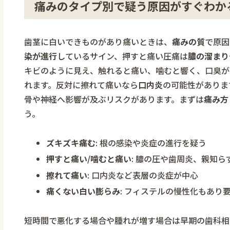
痛みのタイプ別で疑う原因がすぐわか
歯茎に白いできものがあり痛いときは、
痛みの質
で原因
染が進行
しているサイン、押すと痛い圧痛は
膿の溜まり
キビのように見え、触れると痛い、噛むと響く、口臭が
れます。反対に擦れて痛いなら
口内炎
の可能性がありま
骨や神経へ影響が及ぶリスクがあります。まずは
痛み方
う。
ズキズキ痛む
: 根の感染や炎症の進行を疑う
押すと痛い/噛むと痛い
: 膿の圧や歯周炎、親知
擦れて痛い
: 口内炎など表層の炎症が中心
痛くない白い膨らみ
: フィステルの慢性化もあり
短時間で悪化する場合や腫れが増す場合は早期の歯科相