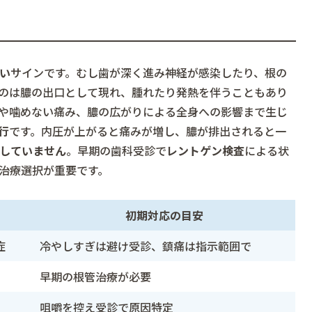
い
サインです。むし歯が深く進み神経が感染したり、根の
のは膿の出口として現れ、腫れたり発熱を伴うこともあり
や噛めない痛み、膿の広がりによる全身への影響まで生じ
行
です。内圧が上がると痛みが増し、膿が排出されると一
していません
。早期の歯科受診で
レントゲン検査
による状
治療選択が重要です。
初期対応の目安
症
冷やしすぎは避け受診、鎮痛は指示範囲で
早期の根管治療が必要
咀嚼を控え受診で原因特定