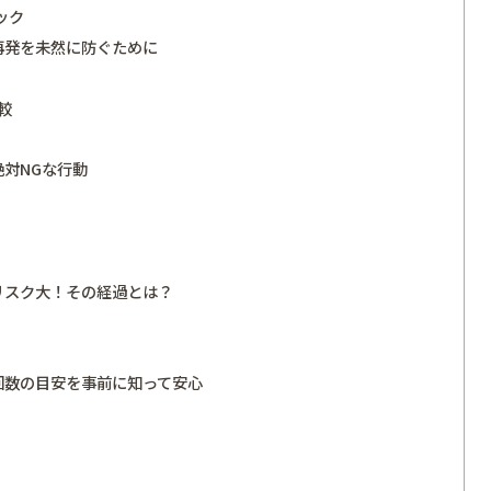
ック
再発を未然に防ぐために
較
対NGな行動
リスク大！その経過とは？
回数の目安を事前に知って安心