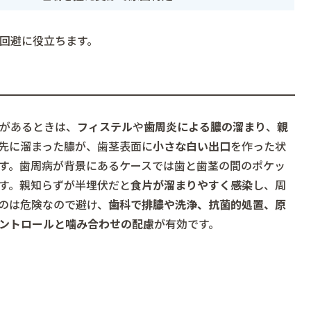
回避に役立ちます。
があるときは、
フィステル
や
歯周炎による膿の溜まり
、
親
先に溜まった膿が、歯茎表面に
小さな白い出口
を作った状
す。歯周病が背景にあるケースでは歯と歯茎の間のポケッ
す。親知らずが半埋伏だと
食片が溜まりやすく感染
し、周
のは危険なので避け、
歯科で排膿や洗浄、抗菌的処置、原
ントロールと噛み合わせの配慮
が有効です。