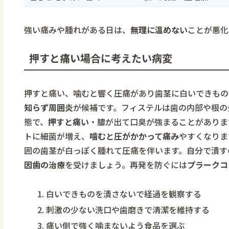
強い痛みや腫れがある日は、
無理に温めない
ことが悪化
押すと痛い場合に考えたい病変
押すと痛い、噛むと響く圧痛があり歯茎に白いできもの
知らず周囲炎
が候補です。フィステルは歯の内部や根の
態で、
押すと痛い
・膿が出て口臭が強まることがありま
トに細菌が増え、
噛むと圧がかかって痛み
やすくなりま
囲の歯茎が白っぽく腫れて圧痛を伴います。自分で潰す
因歯の治療
を受けましょう。再発を防ぐには
プラークコ
白いできものを潰さないで経過を観察する
刺激の少ない洗口や歯磨きで清潔を維持する
痛い側で強く噛まないよう食品を選ぶ