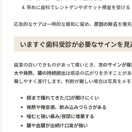
早めに歯科でレントゲンやポケット検査を受ける
応急的なケアは一時的な緩和に留め、
原因の除去
を優先
いますぐ歯科受診が必要なサインを見
歯茎の白いできものがあって痛いとき、
次のサインが複
大や発熱、膿の持続排出
は感染の広がりを示すことがあ
発
しやすく進行します。判断が難しい場合は写真をメモ
頬まで腫れてきた/口が開けにくい
発熱や倦怠感、飲み込みづらさがある
噛むと強い痛み/夜間に増悪する
膿や血膿が出続け口臭が強い