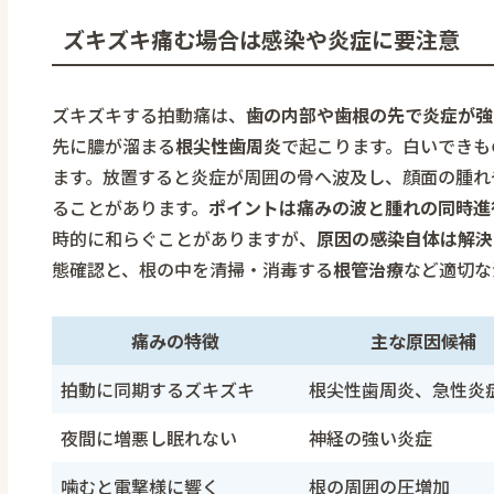
ズキズキ痛む場合は感染や炎症に要注意
ズキズキする拍動痛は、
歯の内部や歯根の先で炎症が強
先に膿が溜まる
根尖性歯周炎
で起こります。白いできも
ます。放置すると炎症が周囲の骨へ波及し、顔面の腫れ
ることがあります。
ポイントは痛みの波と腫れの同時進
時的に和らぐことがありますが、
原因の感染自体は解決
態確認と、根の中を清掃・消毒する
根管治療
など適切な
痛みの特徴
主な原因候補
拍動に同期するズキズキ
根尖性歯周炎、急性炎
夜間に増悪し眠れない
神経の強い炎症
噛むと電撃様に響く
根の周囲の圧増加