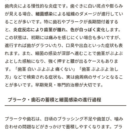
歯肉炎による慢性的な炎症です。歯ぐきに白い斑点や膨らみ
が見える場合、
細菌感染
による組織のダメージが進行してい
ることが多いです。特に歯石やプラークが長期間付着する
と、
炎症反応により歯茎が腫れ、色が白っぽく変化
します。
この状態は、初期には痛みを感じにくい場合も多いですが、
進行すれば歯がグラついたり、口臭や出血といった症状も表
れます。また、細菌の感染が深部へ進むことで歯茎がぶよぶ
よとした感触になり、強く押すと膿が出るケースもありま
す。「歯茎 白い ぶよぶよ 痛くない」「歯茎 ぶよぶよ 治し
方」などで検索される症状も、実は歯周病のサインとなるこ
とが多いです。早期発見・専門的治療が大切です。
プラーク・歯石の蓄積と細菌感染の進行過程
プラークや歯石は、日頃のブラッシング不足や歯並び、噛み
合わせの問題などがきっかけで蓄積しやすくなります。プラ