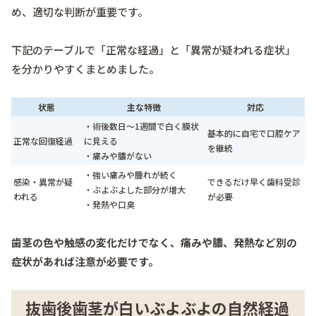
め、適切な判断が重要です。
下記のテーブルで「正常な経過」と「異常が疑われる症状」
を分かりやすくまとめました。
状態
主な特徴
対応
・術後数日〜1週間で白く膜状
基本的に自宅で口腔ケア
正常な回復経過
に見える
を継続
・痛みや膿がない
・強い痛みや腫れが続く
感染・異常が疑
できるだけ早く歯科受診
・ぶよぶよした部分が増大
われる
が必要
・発熱や口臭
歯茎の色や触感の変化だけでなく、痛みや膿、発熱など別の
症状があれば注意が必要です。
抜歯後歯茎が白いぶよぶよの自然経過