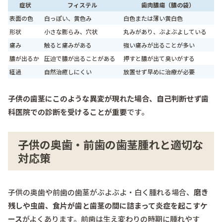
症状
フィステル
歯肉膿瘍（膿の袋）
表面の色
白っぽい、黄色み
白色または薄い黄白色
形状
小さな膨らみ、穴状
丸みがあり、ぶよぶよしている
痛み
触ると痛みがある
強い痛みが出ることが多い
膿が出るか
圧迫で膿が出ることがある
押すと膿が出て臭いがする
経過
自然治癒しにくい
放置せず早めに治療が必要
子供の歯茎にこのような異変が現れた場合、自己判断せず歯
科医院での診断を受けることが重要
です。
子供の奥歯・前歯の歯茎腫れと適切な
対応策
子供の奥歯や前歯の歯茎がぶよぶよ・白く腫れる場合、
磨き
残しや虫歯、食片が歯と歯茎の間に詰まって炎症を起こすケ
ース
がよくあります。前歯は生え変わりの時期に腫れやす