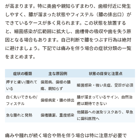
が高まります。特に奥歯や親知らずまわり、歯根付近に発生
しやすく、膿が溜まった状態やフィステル（膿の排出口）が
できているケースが多く見られます。この状態を放置する
と、細菌感染が広範囲に拡大し、歯槽骨の吸収や歯を失う原
因となる場合もあります。自己判断で膿をつぶす行為は絶対
に避けましょう。下記では痛みを伴う場合の症状分類の一覧
をまとめます。
症状の種類
主な原因例
状態の目安と注意点
押すと痛い/腫れて
歯周病、歯根の膿
細菌感染・強い炎症、受診が必須
いる
瘍、親知らず
白く丸いできもの/
膿が溜まっているサイン、自然治
歯根病変・膿の排出
フィステル
癒は期待できない
他臓器への波及リスクあり、早急
急な腫れと発熱
歯槽膿漏、重度感染
に歯科医院へ
痛みや腫れが続く場合や熱を伴う場合は特に注意が必要で