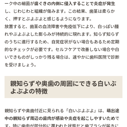
ーク中の細菌が
歯ぐきの内側に侵入することで炎症が発生
し、じわじわと組織が傷みます。この結果、歯茎は柔らか
く、押すとぶよぶよと感じるようになります。
放置すると、歯茎の血流障害や免疫低下により、白っぽい腫
れやぶよぶよした膨らみが持続的に現れます。知らず知らず
のうちに進行するため、自覚症状がない場合もあるため定期
的なチェックが必要です。セルフケアで改善しない場合や白
いできものがしっかり残る場合は、速やかに歯科医院で診断
を受けましょう。
親知らずや奥歯の周囲にできる白いぶ
よぶよの特徴
親知らずや奥歯付近に見られる「白いぶよぶよ」は、
萌出途
中の親知らず周辺の歯肉が感染や炎症を起こしやすいため
で
す。特に歯肉が部分的に覆われた状態だと歯ブラシが届きに