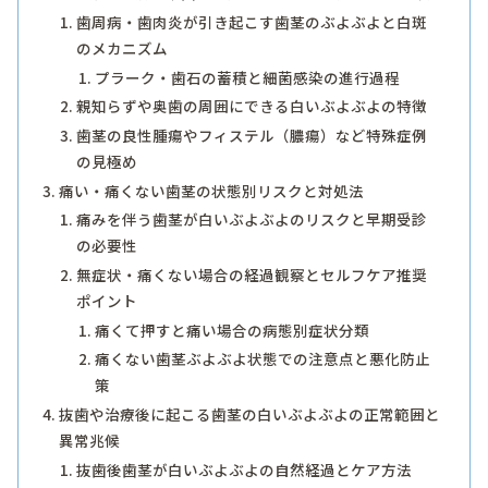
歯周病・歯肉炎が引き起こす歯茎のぶよぶよと白斑
のメカニズム
プラーク・歯石の蓄積と細菌感染の進行過程
親知らずや奥歯の周囲にできる白いぶよぶよの特徴
歯茎の良性腫瘍やフィステル（膿瘍）など特殊症例
の見極め
痛い・痛くない歯茎の状態別リスクと対処法
痛みを伴う歯茎が白いぶよぶよのリスクと早期受診
の必要性
無症状・痛くない場合の経過観察とセルフケア推奨
ポイント
痛くて押すと痛い場合の病態別症状分類
痛くない歯茎ぶよぶよ状態での注意点と悪化防止
策
抜歯や治療後に起こる歯茎の白いぶよぶよの正常範囲と
異常兆候
抜歯後歯茎が白いぶよぶよの自然経過とケア方法