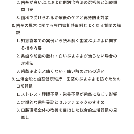
歯茎が白いぶよぶよ症例別治療法の選択肢と治療期
間目安
歯科で受けられる治療後のケアと再発防止対策
歯茎の異常に関する専門家相談事例とよくある質問の解
説
知恵袋等での実例から読み解く歯茎ぶよぶよに関す
る相談内容
奥歯や前歯の腫れ・白いぶよぶよが治らない場合の
対処法
歯茎ぶよぶよ痛くない・痛い時の対応の違い
生活全般と歯茎健康維持｜歯茎のぶよぶよを防ぐための
日常習慣
ストレス・睡眠不足・栄養不足が歯茎に及ぼす影響
定期的な歯科受診とセルフチェックのすすめ
口腔環境全体の改善を目指した総合的生活習慣の見
直し