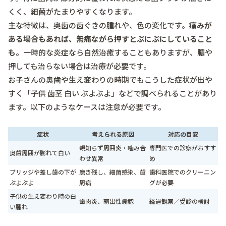
くく、細菌がたまりやすくなります。
主な特徴は、奥歯の歯ぐきの腫れや、色の変化です。
痛みが
ある場合もあれば、無痛ながら押すとぷにぷにしていること
も
。一時的な炎症なら自然治癒することもありますが、膿や
押しても治らない場合は治療が必要です。
お子さんの奥歯や生え変わりの時期でもこうした症状が出や
すく「子供 歯茎 白い ぶよぶよ」などで調べられることがあり
ます。以下のようなケースは注意が必要です。
症状
考えられる原因
対応の目安
親知らず周囲炎・噛み合
専門医での診察がおすす
奥歯周囲が膨れて白い
わせ異常
め
ブリッジや差し歯の下が
磨き残し、細菌感染、歯
歯科医院でのクリーニン
ぶよぶよ
周病
グが必要
子供の生え変わり時の白
歯肉炎、萌出性嚢胞
経過観察／受診の検討
い腫れ