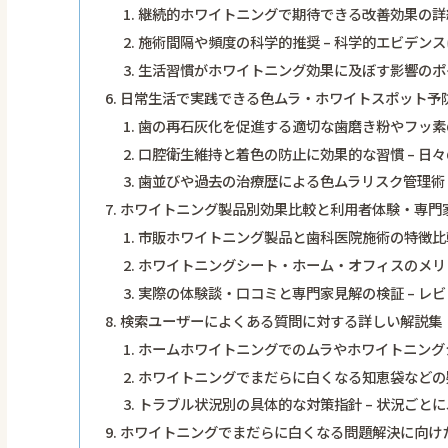
継続的ホワイトニングで期待できる改善効果の詳細
施術間隔や頻度の科学的推奨 – 科学的エビデン
生活習慣がホワイトニング効果に及ぼす影響のポイ
日常生活で実践できる色ムラ・ホワイトスポット予
歯の再石灰化を促進する適切な歯磨き粉やフッ素の
口腔衛生維持と着色の防止に効果的な習慣 – 日
歯並びや過去の治療歴による色ムラリスク管理術 
ホワイトニング製品別効果比較と利用者体験・専門
市販ホワイトニング製品と歯科医院施術の特徴比較
ホワイトニングシート・ホーム・オフィスのメリッ
実際の体験談・口コミと専門家見解の検証 – レ
検索ユーザーによくある質問に対する詳しい解説集
ホームホワイトニングでのムラやホワイトニングシ
ホワイトニングでまだらに白くなる知恵袋などの疑
トラブル状況別の具体的な対策指針 – 状況ごと
ホワイトニングでまだらに白くなる問題解決に向け