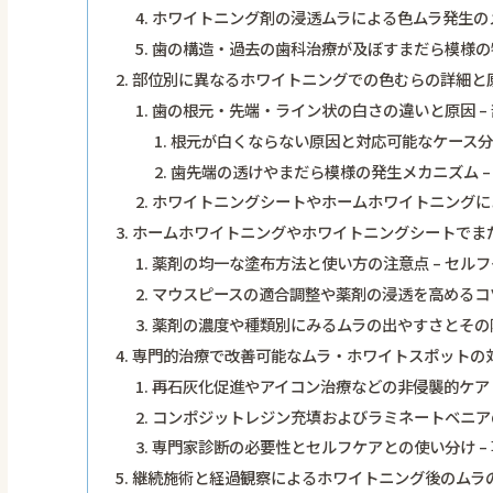
ホワイトニング剤の浸透ムラによる色ムラ発生のメ
歯の構造・過去の歯科治療が及ぼすまだら模様の特
部位別に異なるホワイトニングでの色むらの詳細と
歯の根元・先端・ライン状の白さの違いと原因 –
根元が白くならない原因と対応可能なケース分析
歯先端の透けやまだら模様の発生メカニズム –
ホワイトニングシートやホームホワイトニングによ
ホームホワイトニングやホワイトニングシートでま
薬剤の均一な塗布方法と使い方の注意点 – セル
マウスピースの適合調整や薬剤の浸透を高めるコツ
薬剤の濃度や種類別にみるムラの出やすさとその防
専門的治療で改善可能なムラ・ホワイトスポットの
再石灰化促進やアイコン治療などの非侵襲的ケア 
コンポジットレジン充填およびラミネートベニアの
専門家診断の必要性とセルフケアとの使い分け –
継続施術と経過観察によるホワイトニング後のムラ