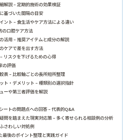
解説 – 定期的施術の効果検証
スに基づいた間隔の目安
ント – 食生活やケア方法による違い
防の口腔ケア方法
活用 – 推奨アイテムと成分の解説
々のケアで差を出す方法
– リスクを下げるための心得
家の評価
表 – 比較軸ごとの長所短所整理
ト・デメリット – 種類別の選択指針
ビューや第三者評価を解説
ートの問題点への回答 – 代表的Q&A
問を踏まえた現実対応策 – 多く寄せられる相談例の分析
にふさわしい対処例
た最後のポイント整理と実践ガイド