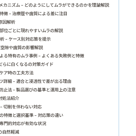
カニズム – どのようにしてムラができるのかを理論解説
徴 – 治療歴や歯質による差に注目
原因解析
 部位ごとに現れやすいムラの解説
 – ケース別対応策を提示
 空隙や歯質の影響解説
る特有のムラ事例 – よくある失敗例と特徴
だらに白くなるの対策ガイド
フケア時の工夫方法
詳細 – 適合と浸透性で差が出る理由
止法 – 製品選びの基準と運用上の注意
対処法紹介
– 切削を伴わない対応
特徴と選択基準 – 対応策の違い
 専門的対応が有効な状況
の自然軽減