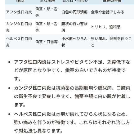
種類
主な場所
見た目・色合い
痛みの特徴
歯茎・頬・舌
アフタ性口内炎
白色の円形潰瘍
食事や会話でしみる
等
カンジダ性口内
歯茎・頬・舌
膜状の白い苔状
ヒリヒリ、違和感
炎
等
斑
ヘルペス性口内
小水疱～びらん
強い痛み、発熱を伴うこ
歯茎・口唇等
炎
状
と
アフタ性口内炎
はストレスやビタミン不足、免疫低下な
どが原因となりやすく、歯茎の白いできものが特徴で
す。
カンジダ性口内炎
は抗菌薬の長期服用や糖尿病、口腔内
の衛生不良で発症しやすく、歯茎や頬に白い膜が付着し
ます。
ヘルペス性口内炎
は水疱が破れてびらん状になるため、
強い痛みを伴うのが特徴です。これらはそれぞれ治し方
や対処法も異なります。