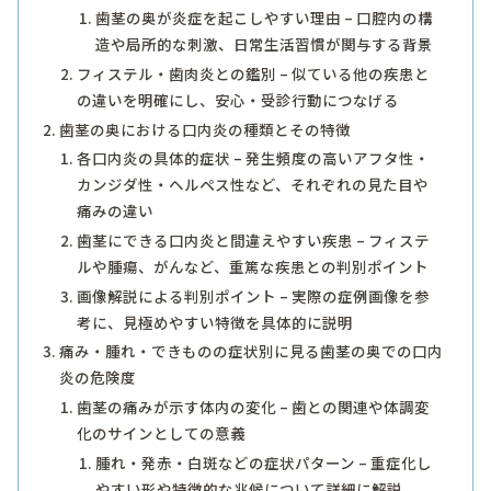
歯茎の奥が炎症を起こしやすい理由 – 口腔内の構
造や局所的な刺激、日常生活習慣が関与する背景
フィステル・歯肉炎との鑑別 – 似ている他の疾患と
の違いを明確にし、安心・受診行動につなげる
歯茎の奥における口内炎の種類とその特徴
各口内炎の具体的症状 – 発生頻度の高いアフタ性・
カンジダ性・ヘルペス性など、それぞれの見た目や
痛みの違い
歯茎にできる口内炎と間違えやすい疾患 – フィステ
ルや腫瘍、がんなど、重篤な疾患との判別ポイント
画像解説による判別ポイント – 実際の症例画像を参
考に、見極めやすい特徴を具体的に説明
痛み・腫れ・できものの症状別に見る歯茎の奥での口内
炎の危険度
歯茎の痛みが示す体内の変化 – 歯との関連や体調変
化のサインとしての意義
腫れ・発赤・白斑などの症状パターン – 重症化し
やすい形や特徴的な兆候について詳細に解説