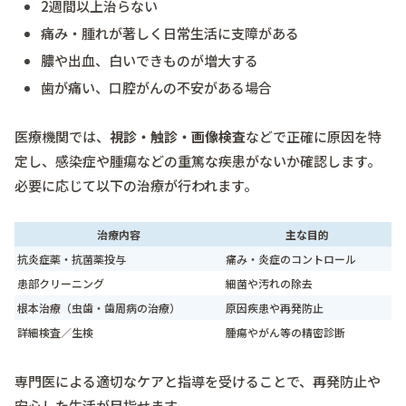
2週間以上治らない
痛み・腫れが著しく日常生活に支障がある
膿や出血、白いできものが増大する
歯が痛い、口腔がんの不安がある場合
医療機関では、
視診・触診・画像検査
などで正確に原因を特
定し、感染症や腫瘍などの重篤な疾患がないか確認します。
必要に応じて以下の治療が行われます。
治療内容
主な目的
抗炎症薬・抗菌薬投与
痛み・炎症のコントロール
患部クリーニング
細菌や汚れの除去
根本治療（虫歯・歯周病の治療）
原因疾患や再発防止
詳細検査／生検
腫瘍やがん等の精密診断
専門医による適切なケアと指導を受けることで、再発防止や
安心した生活が目指せます。