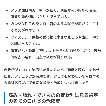
アフタ性口内炎
：中心が白く、周囲が赤い円形の潰瘍。
歯茎や頬内側にポツリとできている。
カンジダ性口内炎
：白い苔のような斑点が広がり、こす
ると剥がれやすい。
フィステル
：歯茎の付け根に小さな膨らみや出口。押す
と膿が出ることも。
歯茎がん・腫瘍
：2週間以上治らない白斑やしこり、部分
的な赤い腫れ、出血や硬さが見られる。
症状が似ていても治療法が異なるため、
画像と照らしあわせ
たセルフチェックが有効です
。少しでも疑わしい場合は早め
の歯科医院受診で適切な診断と治療につなげましょう。
痛み・腫れ・できものの症状別に見る歯茎
の奥での口内炎の危険度