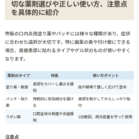
切な薬剤選びや正しい使い方、注意点
を具体的に紹介
市販の口内炎用塗り薬やパッチには様々な種類があり、症状
に合わせた選択が大切です。特に歯茎の奥や付け根にできる
場合、直接患部に貼れるタイプやゲル状のものが使いやすく
なります。
薬剤のタイプ
特長
使い方ポイント
患部をカバーし痛みを緩
塗り薬・軟膏
指や綿棒で優しく広げて塗布
和
パッチ・貼り
持続的に有効成分を届け
患部を乾かしてからしっかり貼
薬
る
付
口腔全体の殺菌や炎症緩
うがい薬
1日数回、用法容量を守って使用
和
注意点