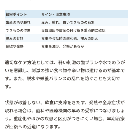
観察ポイント
サイン・注意事項
歯茎の色や腫れ
赤み、腫れ、白いできものの有無
できものの位置
奥歯周囲や歯茎の付け根を重点的に確認
痛みの有無
食事や会話時の違和感、痛みの訴え
食欲や発熱
食事量減少、発熱があるか
適切なケア方法
としては、弱い刺激の歯ブラシや水でのうが
いを意識し、刺激の強い食べ物や辛い物は避けるのが基本で
す。また、脱水や栄養バランスの乱れを防ぐことも大切で
す。
状態が改善しない、飲食に支障をきたす、発熱や全身症状が
現れる場合は、歯科や医療機関の早めの受診につなげましょ
う。重症化やほかの疾患と区別がつきにくい場合、早期治療
が回復への近道になります。