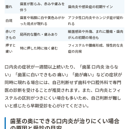
歯茎が膨らみ、赤みや痛みを
腫れ
歯肉炎や感染症の初期サイン
伴う
歯茎や粘膜に白や黄色みがか
アフタ性口内炎やカンジダ症が疑わ
白斑
った斑点が現れる
れる
赤いで
細菌感染や外傷、まれに腫瘍・歯肉
局所的な腫れ・痛みあり
きもの
がんの初期の場合も
押すと
フィステルや膿瘍形成、慢性的な炎
特に押した時に強く痛む
痛い
症の兆候
口内炎の症状が一週間以上続いたり、「歯茎 口内炎 治らな
い」「歯茎に白いできもの 痛い」「歯が痛い」などの症状が
同時に現れる場合には、自己判断せず歯科や口腔外科で専門
医の診断を受けることが推奨されます。また、口内炎とフィ
ステルの区別がつきにくい場合も多いため、自己判断が難し
いと感じたら早期受診を心がけてください。
歯茎の奥にできる口内炎が治りにくい場合
の原因と受診の目安