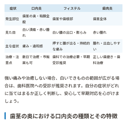
症状
口内炎
フィステル
歯肉炎
歯茎の奥・粘膜全
発生部位
歯茎や歯根部
歯茎全体
般
白い潰瘍・赤い腫
見た目
白い膿の出口・膨らみ
赤い腫れ
れ
押すと膿が出る・持続的
腫れ・出血しやす
主な症状
痛み・違和感
な痛み
い
治療・注
数日で治癒・市販
歯科での治療必要・早期
正しい歯磨き・歯
意点
薬も可
受診推奨
科治療
強い痛みや治癒しない場合、白いできものの範囲が広がる場
合は、歯科医院への受診が推奨されます。自分の症状がどれ
に当てはまるか正しく判断し、安心して早期対応を心がけま
しょう。
歯茎の奥における口内炎の種類とその特徴