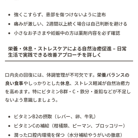
強くこすらず、患部を傷つけないように塗布
痛みが激しい、2週間以上続く場合は自己判断を避ける
小さなお子さまや妊娠中の方は薬剤内容を必ず確認
栄養・休息・ストレスケアによる自然治癒促進 – 日常
生活で実践できる改善アプローチを詳しく
口内炎の回復には、体調管理が不可欠です。
栄養バランスの
良い食事
やしっかりとした
休息
、ストレス軽減が自然治癒力
を高めます。特にビタミンB群・C・鉄分・亜鉛などが不足し
ないよう意識しましょう。
ビタミンB2の摂取（レバー、卵、牛乳）
ビタミンCの補給（柑橘類、ピーマン、ブロッコリー）
潤った口腔内環境を保つ（水分補給やうがいの徹底）