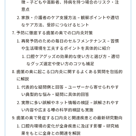
徴 – 子どもや高齢者、持病を持つ場合のリスク・注
意点
家族・介護者のケア支援方法 – 観察ポイントや適切
なケア方法、受診につなげるヒント
予防に徹底する歯茎の奥での口内炎対策
再発予防のための毎日のセルフメンテナンス – 習慣
や生活環境を工夫するポイントを具体的に紹介
口腔ケアグッズの効果的な使い方と選び方 – 適切
なグッズ選定や使い方のコツも補足
歯茎の奥に起こる口内炎に関するよくある質問を包括的
に解説
代表的な疑問例と回答 – ユーザーから寄せられやす
い典型的な悩み・疑問に具体的回答
実際に多い誤解やネット情報の検証 – 誤解されやす
い内容や広まる噂の科学的検証も実施
歯茎の奥で発症する口内炎と関連疾患との最新研究動向
口腔内環境の変化が全身疾患に及ぼす影響 – 研究結
果をもとに全身との関連を解説