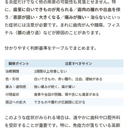
る炎症だけでなく他の疾患の可能性も見落とせません。特
に、
歯茎に白いできものが見られる／歯肉の腫れや出血を伴
う／患部が固い・大きくなる／痛みが強い・治らない
といっ
た症状には注意が必要です。まれに歯肉がんや腫瘍、フィス
テル（膿の通り道）などが原因のことがあります。
分かりやすく判断基準をテーブルでまとめます。
観察ポイント
注意すべきサイン
治癒期間
2週間以上改善しない
色・形状
白いできもの、赤い腫れ、出血、硬結がある
痛み・違和感
強い痛みが続く、歯が痛い
付随症状
食事や会話が困難、顎や舌にも異変がある
周辺への拡大
できものや腫れが広範囲に広がる
このような症状がみられる場合は、速やかに歯科や口腔外科
を受診することが重要です。特に、免疫力が落ちている高齢